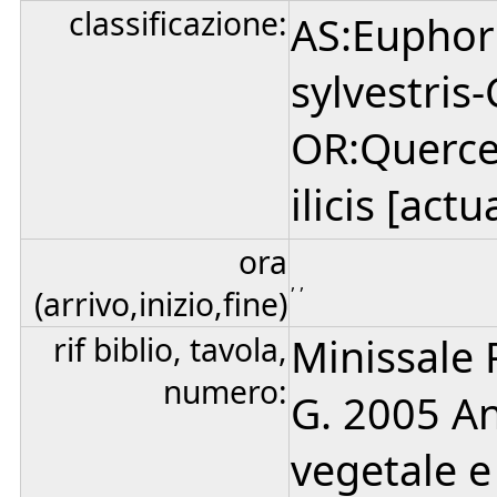
classificazione:
AS:Euphor
sylvestris
OR:Quercet
ilicis [actu
ora
, ,
(arrivo,inizio,fine)
rif biblio, tavola,
Minissale 
numero:
G. 2005 Ana
vegetale e 