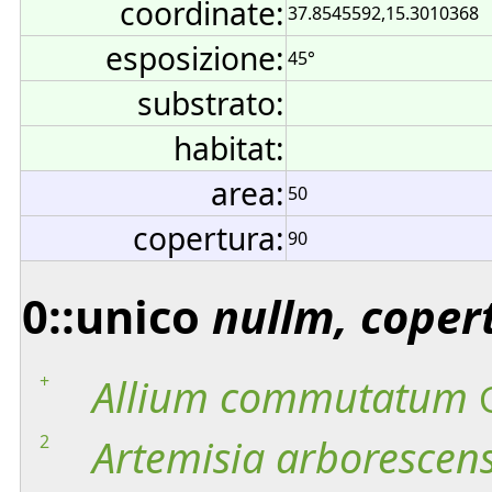
coordinate:
37.8545592,15.3010368
esposizione:
45°
substrato:
habitat:
area:
50
copertura:
90
0::unico
nullm, coper
+
Allium
commutatum
2
Artemisia
arborescen