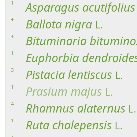
1
Asparagus
acutifolius
+
Ballota
nigra
L.
+
Bituminaria
bitumino
1
Euphorbia
dendroide
3
Pistacia
lentiscus
L.
1
Prasium
majus
L.
4
Rhamnus
alaternus
L.
1
Ruta
chalepensis
L.