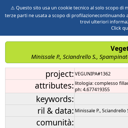
⚠️ Questo sito usa un cookie tecnico al solo scopo di
terze parti ne usata a scopo di profilazionecontinuando a
home
species
herbaria
vegetation
global db
pr
trovi ulteriori informa
Click qu
Veget
Minissale P., Sciandrello S., Spampinat
project:
VEGUNIPA#1362
attributes:
litologia: complesso fil
ph: 4.677419355
keywords:
ril & data:
Minissale P., Sciandrello
comunità: