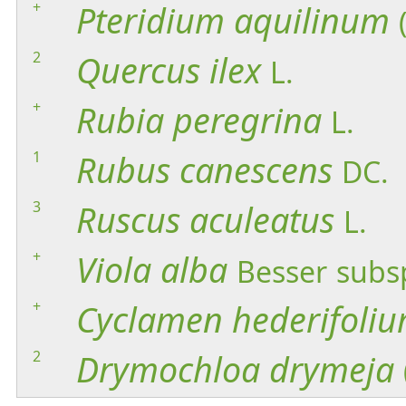
+
Pteridium
aquilinum
2
Quercus
ilex
L.
+
Rubia
peregrina
L.
1
Rubus
canescens
DC.
3
Ruscus
aculeatus
L.
+
Viola
alba
Besser
subs
+
Cyclamen
hederifoli
2
Drymochloa
drymeja