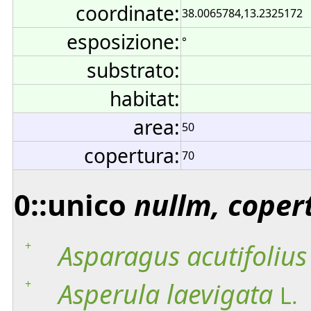
coordinate:
38.0065784,13.2325172
esposizione:
°
substrato:
habitat:
area:
50
copertura:
70
0::unico
nullm, coper
+
Asparagus
acutifolius
+
Asperula
laevigata
L.