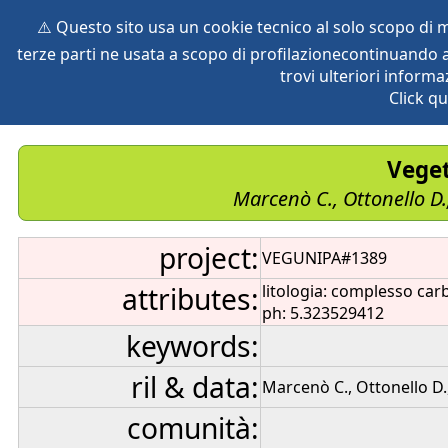
⚠️ Questo sito usa un cookie tecnico al solo scopo di
terze parti ne usata a scopo di profilazionecontinuando a
home
species
herbaria
vegetation
global db
pr
trovi ulteriori informa
Click qu
Veget
Marcenò C., Ottonello D.
project:
VEGUNIPA#1389
attributes:
litologia: complesso car
ph: 5.323529412
keywords:
ril & data:
Marcenò C., Ottonello D.
comunità: