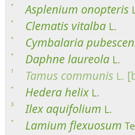
+
Asplenium
onopteris
+
Clematis
vitalba
L.
+
Cymbalaria
pubescen
+
Daphne
laureola
L.
1
Tamus
communis
[
L.
+
Hedera
helix
L.
3
Ilex
aquifolium
L.
+
Lamium
flexuosum
Te