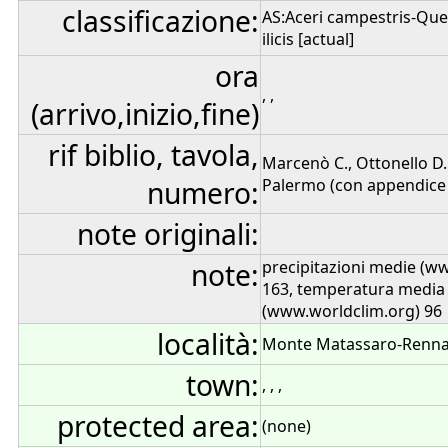
classificazione:
AS:Aceri campestris-Quer
ilicis [actual]
ora
, ,
(arrivo,inizio,fine)
rif biblio, tavola,
Marcenò C., Ottonello D.
numero:
Palermo (con appendice flo
note originali:
note:
precipitazioni medie (w
163, temperatura media
(www.worldclim.org) 96
località:
Monte Matassaro-Renn
town:
, , ,
protected area:
(none)