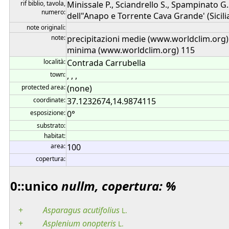
rif biblio, tavola,
Minissale P., Sciandrello S., Spampinato G.
numero:
dell"Anapo e Torrente Cava Grande' (Sicilia
note originali:
note:
precipitazioni medie (www.worldclim.org
minima (www.worldclim.org) 115
località:
Contrada Carrubella
town:
, , ,
protected area:
(none)
coordinate:
37.1232674,14.9874115
esposizione:
0°
substrato:
habitat:
area:
100
copertura:
0::unico
nullm, copertura: %
+
Asparagus
acutifolius
L.
+
Asplenium
onopteris
L.