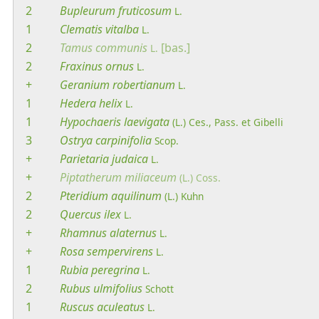
2
Bupleurum
fruticosum
L.
1
Clematis
vitalba
L.
2
Tamus
communis
[bas.]
L.
2
Fraxinus
ornus
L.
+
Geranium
robertianum
L.
1
Hedera
helix
L.
1
Hypochaeris
laevigata
(L.) Ces., Pass. et Gibelli
3
Ostrya
carpinifolia
Scop.
+
Parietaria
judaica
L.
+
Piptatherum
miliaceum
(L.) Coss.
2
Pteridium
aquilinum
(L.) Kuhn
2
Quercus
ilex
L.
+
Rhamnus
alaternus
L.
+
Rosa
sempervirens
L.
1
Rubia
peregrina
L.
2
Rubus
ulmifolius
Schott
1
Ruscus
aculeatus
L.