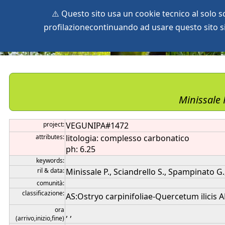
⚠️ Questo sito usa un cookie tecnico al solo 
profilazionecontinuando ad usare questo sito si 
home
species
herbaria
vegetation
global db
pr
Minissale 
project:
VEGUNIPA#1472
attributes:
litologia: complesso carbonatico
ph: 6.25
keywords:
ril & data:
Minissale P., Sciandrello S., Spampinato G.
comunità:
classificazione:
AS:Ostryo carpinifoliae-Quercetum ilicis AL:
ora
, ,
(arrivo,inizio,fine)