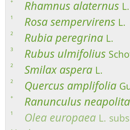
+
Rhamnus
alaternus
L.
1
Rosa
sempervirens
L.
2
Rubia
peregrina
L.
3
Rubus
ulmifolius
Scho
2
Smilax
aspera
L.
2
Quercus
amplifolia
Gu
+
Ranunculus
neapolit
1
Olea
europaea
L.
subs