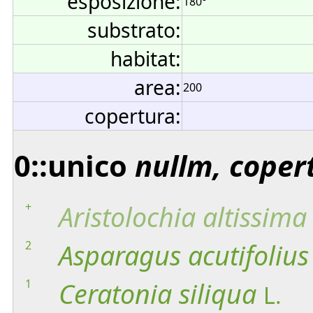
esposizione:
180°
substrato:
habitat:
area:
200
copertura:
0::unico
nullm, coper
+
Aristolochia
altissima
2
Asparagus
acutifolius
1
Ceratonia
siliqua
L.