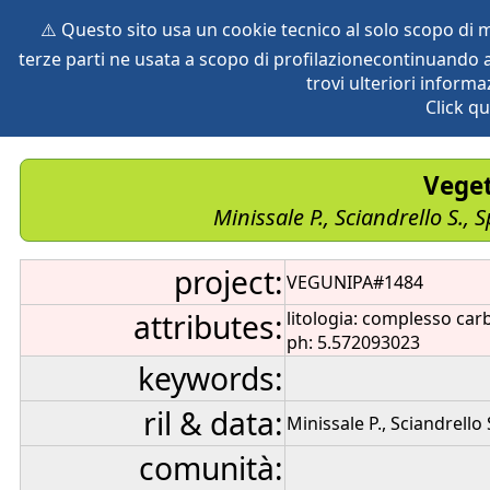
⚠️ Questo sito usa un cookie tecnico al solo scopo di
terze parti ne usata a scopo di profilazionecontinuando a
home
species
herbaria
vegetation
global db
pr
trovi ulteriori informa
Click qu
Veget
Minissale P., Sciandrello S.,
project:
VEGUNIPA#1484
attributes:
litologia: complesso car
ph: 5.572093023
keywords:
ril & data:
Minissale P., Sciandrello
comunità: