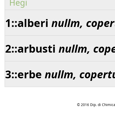
Hegi
1::alberi
nullm, coper
2::arbusti
nullm, cop
3::erbe
nullm, copert
© 2016 Dip. di Chimica