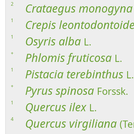
2
Crataegus
monogyna
1
Crepis
leontodontoid
1
Osyris
alba
L.
+
Phlomis
fruticosa
L.
1
Pistacia
terebinthus
L.
+
Pyrus
spinosa
Forssk.
1
Quercus
ilex
L.
4
Quercus
virgiliana
(Te