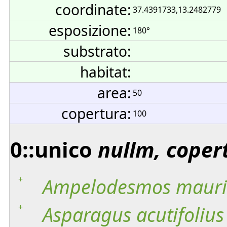
coordinate:
37.4391733,13.2482779
esposizione:
180°
substrato:
habitat:
area:
50
copertura:
100
0::unico
nullm, coper
+
Ampelodesmos
mauri
+
Asparagus
acutifolius