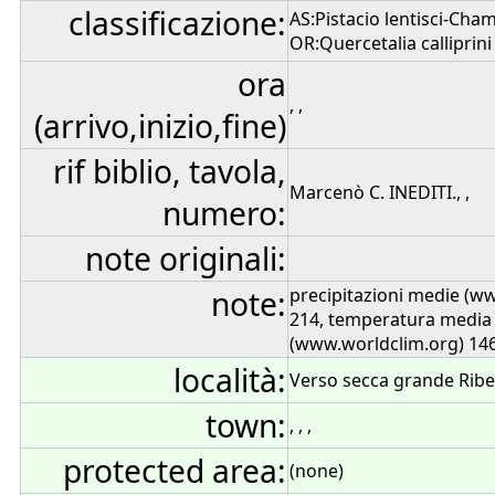
classificazione:
AS:Pistacio lentisci-Cha
OR:Quercetalia calliprini 
ora
, ,
(arrivo,inizio,fine)
rif biblio, tavola,
Marcenò C. INEDITI., ,
numero:
note originali:
note:
precipitazioni medie (w
214, temperatura media
(www.worldclim.org) 14
località:
Verso secca grande Ribe
town:
, , ,
protected area:
(none)