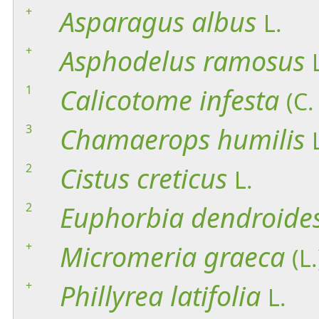
+
Asparagus
albus
L.
+
Asphodelus
ramosus
1
Calicotome
infesta
(C.
3
Chamaerops
humilis
2
Cistus
creticus
L.
2
Euphorbia
dendroide
+
Micromeria
graeca
(L
+
Phillyrea
latifolia
L.