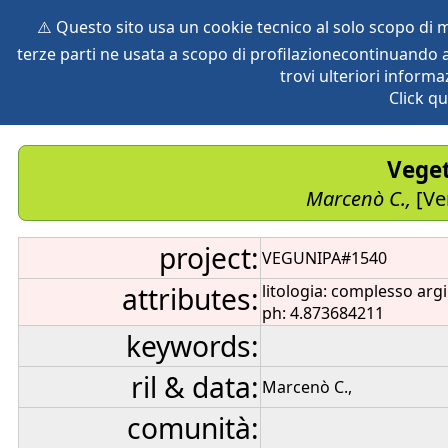
⚠️ Questo sito usa un cookie tecnico al solo scopo di
terze parti ne usata a scopo di profilazionecontinuando a
home
species
herbaria
vegetation
global db
pr
trovi ulteriori informa
Click qu
Veget
Marcenò C.,
[Ve
project:
VEGUNIPA#1540
attributes:
litologia: complesso argi
ph: 4.873684211
keywords:
ril & data:
Marcenò C.,
comunità: