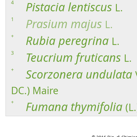
4
Pistacia
lentiscus
L.
1
Prasium
majus
L.
+
Rubia
peregrina
L.
3
Teucrium
fruticans
L.
+
Scorzonera
undulata
DC.) Maire
+
Fumana
thymifolia
(L