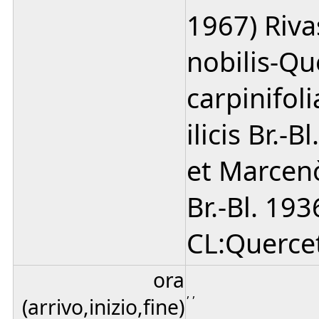
1967) Riv
nobilis-Qu
carpinifol
ilicis Br.-
et Marcenò
Br.-Bl. 19
CL:Quercete
ora
, ,
(arrivo,inizio,fine)