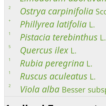
2
Ostrya
carpinifolia
Sc
+
Phillyrea
latifolia
L.
1
Pistacia
terebinthus
L.
5
Quercus
ilex
L.
1
Rubia
peregrina
L.
1
Ruscus
aculeatus
L.
2
Viola
alba
Besser
subs