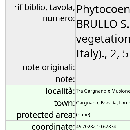
rif biblio, tavola,
Phytocoeno
numero:
BRULLO S.,
vegetation
Italy)., 2, 5
note originali:
note:
località:
Tra Gargnano e Muslon
town:
Gargnano, Brescia, Lomba
protected area:
(none)
coordinate:
45.70282,10.67874