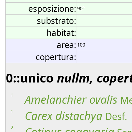
esposizione:
90°
substrato:
habitat:
area:
100
copertura:
0::unico
nullm, coper
1
Amelanchier
ovalis
Me
1
Carex
distachya
Desf.
2
Cotinus
coggygria