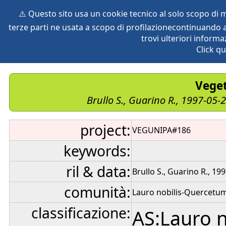
⚠️ Questo sito usa un cookie tecnico al solo scopo di
terze parti ne usata a scopo di profilazionecontinuando a
home
species
herbaria
vegetation
global db
pr
trovi ulteriori informa
Click qu
Veget
Brullo S., Guarino R., 1997-05-
project:
VEGUNIPA#186
keywords:
ril & data:
Brullo S., Guarino R., 19
comunità:
Lauro nobilis-Quercetum 
classificazione:
AS:Lauro no