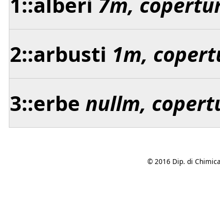
1::alberi
7m, copertu
2::arbusti
1m, copert
3::erbe
nullm, copert
© 2016 Dip. di Chimica