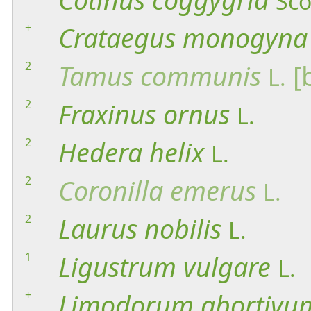
Sco
+
Crataegus
monogyna
2
Tamus
communis
[
L.
2
Fraxinus
ornus
L.
2
Hedera
helix
L.
2
Coronilla
emerus
L.
2
Laurus
nobilis
L.
1
Ligustrum
vulgare
L.
+
Limodorum
abortivu