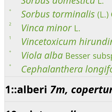
Sorbus
domestica
L.
+
Sorbus
torminalis
(L.)
2
Vinca
minor
L.
1
Vincetoxicum
hirundi
+
Viola
alba
Besser
subs
+
Cephalanthera
longif
1::alberi
7m, copertu