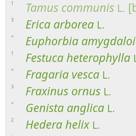
1
Tamus
communis
[
L.
3
Erica
arborea
L.
+
Euphorbia
amygdaloi
1
Festuca
heterophylla
+
Fragaria
vesca
L.
3
Fraxinus
ornus
L.
+
Genista
anglica
L.
2
Hedera
helix
L.