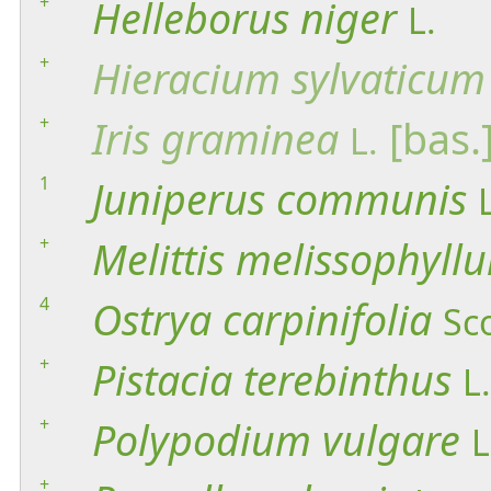
+
Helleborus
niger
L.
+
Hieracium
sylvaticum
+
Iris
graminea
[bas.
L.
1
Juniperus
communis
+
Melittis
melissophyll
4
Ostrya
carpinifolia
Sc
+
Pistacia
terebinthus
L.
+
Polypodium
vulgare
L
+