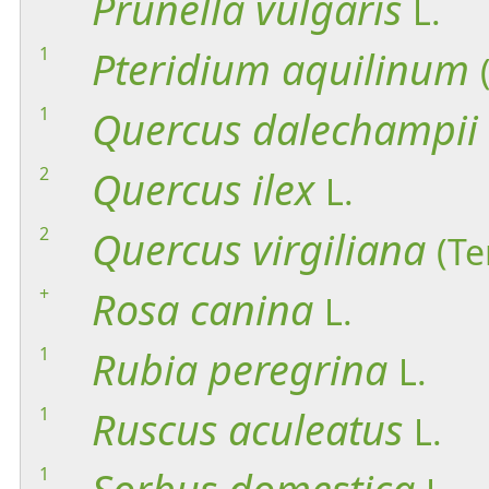
Prunella
vulgaris
L.
1
Pteridium
aquilinum
1
Quercus
dalechampii
2
Quercus
ilex
L.
2
Quercus
virgiliana
(Te
+
Rosa
canina
L.
1
Rubia
peregrina
L.
1
Ruscus
aculeatus
L.
1