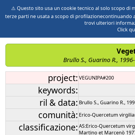
⚠️ Questo sito usa un cookie tecnico al solo scopo di
terze parti ne usata a scopo di profilazionecontinuando a
home
species
herbaria
vegetation
global db
pr
trovi ulteriori informa
Click qu
Veget
Brullo S., Guarino R., 1996
project:
VEGUNIPA#200
keywords:
ril & data:
Brullo S., Guarino R., 19
comunità:
Erico-Quercetum virgili
classificazione:
AS:Erico-Quercetum virgi
Martino et Marcenò 1977 