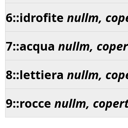
6::idrofite
nullm, cop
7::acqua
nullm, cope
8::lettiera
nullm, cop
9::rocce
nullm, coper