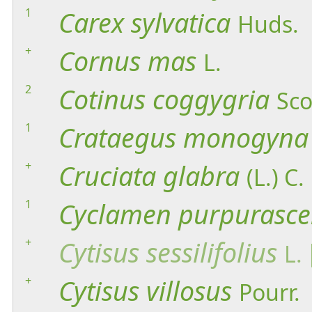
1
Carex
sylvatica
Huds.
+
Cornus
mas
L.
2
Cotinus
coggygria
Sco
1
Crataegus
monogyna
+
Cruciata
glabra
(L.) C
1
Cyclamen
purpurasce
+
Cytisus
sessilifolius
L.
+
Cytisus
villosus
Pourr.