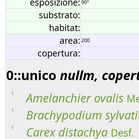
esposizione:
90°
substrato:
habitat:
area:
200
copertura:
0::unico
nullm, coper
1
Amelanchier
ovalis
Me
1
Brachypodium
sylvat
1
Carex
distachya
Desf.