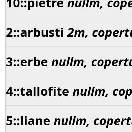
10::pietre
nullm, cop
2::arbusti
2m, copert
3::erbe
nullm, copert
4::tallofite
nullm, co
5::liane
nullm, copert