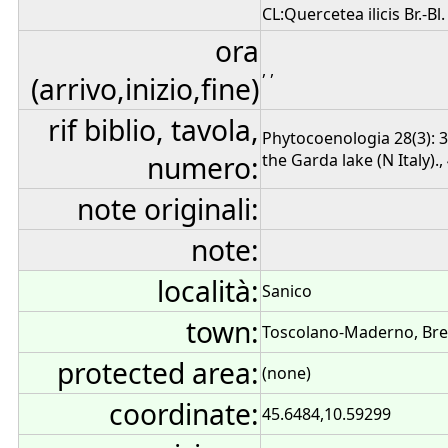
CL:Quercetea ilicis Br.-Bl
ora
, ,
(arrivo,inizio,fine)
rif biblio, tavola,
Phytocoenologia 28(3): 
numero:
the Garda lake (N Italy)., 
note originali:
note:
località:
Sanico
town:
Toscolano-Maderno, Bres
protected area:
(none)
coordinate:
45.6484,10.59299