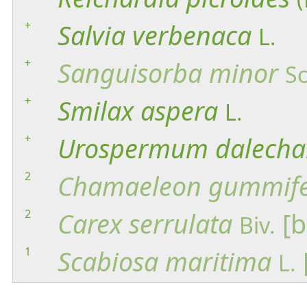
+
Salvia
verbenaca
L.
+
Sanguisorba
minor
S
+
Smilax
aspera
L.
+
Urospermum
dalecha
2
Chamaeleon
gummif
2
Carex
serrulata
[b
Biv.
1
Scabiosa
maritima
L.