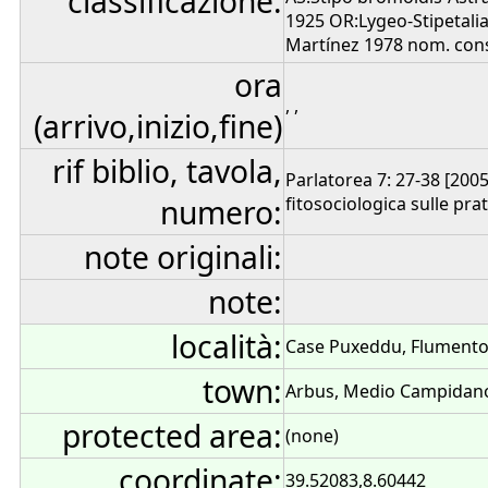
classificazione:
1925 OR:Lygeo-Stipetalia 
Martínez 1978 nom. conse
ora
, ,
(arrivo,inizio,fine)
rif biblio, tavola,
Parlatorea 7: 27-38 [2005
numero:
fitosociologica sulle pr
note originali:
note:
località:
Case Puxeddu, Flumento
town:
Arbus, Medio Campidano,
protected area:
(none)
coordinate:
39.52083,8.60442