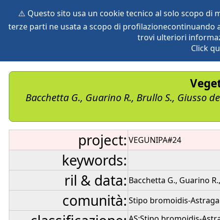
⚠️ Questo sito usa un cookie tecnico al solo scopo di
terze parti ne usata a scopo di profilazionecontinuando a
home
species
herbaria
vegetation
global db
pr
trovi ulteriori informa
Click qu
Veget
Bacchetta G., Guarino R., Brullo S., Giusso d
project:
VEGUNIPA#24
keywords:
ril & data:
Bacchetta G., Guarino R.,
comunità:
Stipo bromoidis-Astraga
AS:Stipo bromoidis-Astr