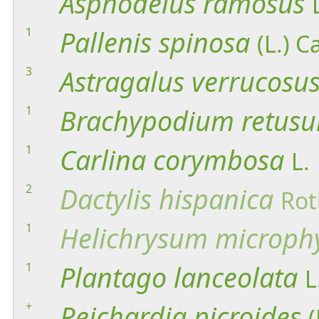
Asphodelus
ramosus
1
Pallenis
spinosa
(L.) C
3
Astragalus
verrucosu
1
Brachypodium
retus
1
Carlina
corymbosa
L.
2
Dactylis
hispanica
Rot
1
Helichrysum
microph
1
Plantago
lanceolata
L
+
Reichardia
picroides
(