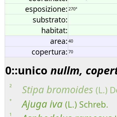
esposizione:
270°
substrato:
habitat:
area:
40
copertura:
70
0::unico
nullm, coper
2
Stipa
bromoides
(L.) D
+
Ajuga
iva
(L.) Schreb.
1