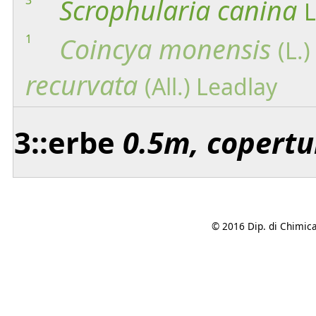
Scrophularia
canina
L
1
Coincya
monensis
(L.
recurvata
(All.) Leadlay
3::erbe
0.5m, copertu
© 2016 Dip. di Chimica