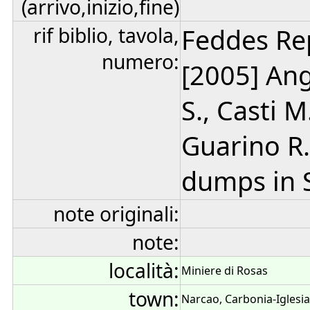
(arrivo,inizio,fine)
rif biblio, tavola,
Feddes Rep
numero:
[2005] Angi
S., Casti M
Guarino R.
dumps in S
note originali:
note:
località:
Miniere di Rosas
town:
Narcao, Carbonia-Iglesia