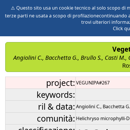
⚠️ Questo sito usa un cookie tecnico al solo scopo di
terze parti ne usata a scopo di profilazionecontinuando a
home
species
herbaria
vegetation
global db
pr
trovi ulteriori informa
Click qu
Veget
Angiolini C., Bacchetta G., Brullo S., Casti M.
Ro
project:
VEGUNIPA#267
keywords:
ril & data:
Angiolini C., Bacchetta G
comunità:
Helichryso microphylli-