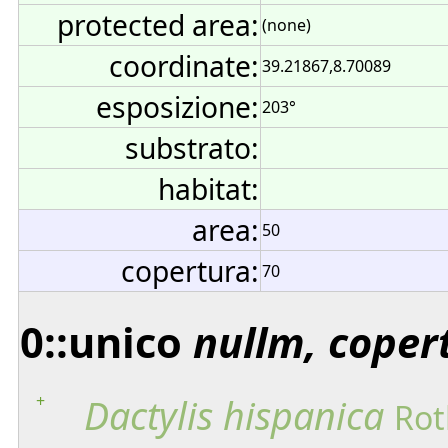
protected area:
(none)
coordinate:
39.21867,8.70089
esposizione:
203°
substrato:
habitat:
area:
50
copertura:
70
0::unico
nullm, coper
+
Dactylis
hispanica
Rot