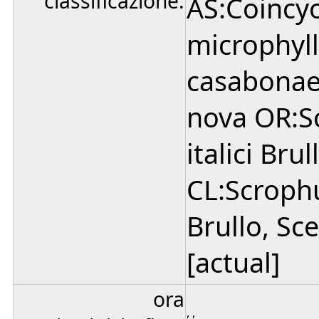
classificazione:
AS:Coincy
microphyll
casabonae-
nova OR:Sc
italici Br
CL:Scrophu
Brullo, Sc
[actual]
ora
, ,