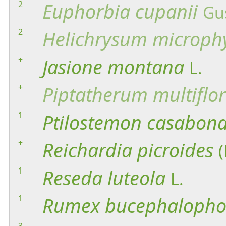
2
Euphorbia
cupanii
Gus
2
Helichrysum
microph
+
Jasione
montana
L.
+
Piptatherum
multifl
1
Ptilostemon
casabon
+
Reichardia
picroides
(
1
Reseda
luteola
L.
1
Rumex
bucephalopho
3