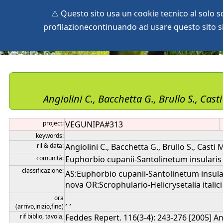
⚠️ Questo sito usa un cookie tecnico al solo 
profilazionecontinuando ad usare questo sito si 
home
species
herbaria
vegetation
global db
pr
Angiolini C., Bacchetta G., Brullo S., Cas
project:
VEGUNIPA#313
keywords:
ril & data:
Angiolini C., Bacchetta G., Brullo S., Casti
comunità:
Euphorbio cupanii-Santolinetum insularis
classificazione:
AS:Euphorbio cupanii-Santolinetum insula
nova OR:Scrophulario-Helicrysetalia italici
ora
, ,
(arrivo,inizio,fine)
rif biblio, tavola,
Feddes Repert. 116(3-4): 243-276 [2005] Ang