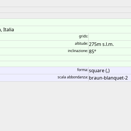
 Italia
grids:
altitude:
275m s.l.m.
inclinazione:
85°
forma:
square (,)
scala abbondanza:
braun-blanquet-2