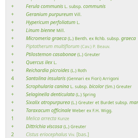
+
Ferula
communis
communis
L.
subsp.
+
Geranium
purpureum
Vill.
+
Hypericum
perfoliatum
L.
+
Linum
bienne
Mill.
+
Micromeria
graeca
graeca
(L.) Benth. ex Rchb.
subsp.
+
Piptatherum
multiflorum
(Cav.) P. Beauv.
+
Ptilostemon
casabonae
(L.) Greuter
+
Quercus
ilex
L.
+
Reichardia
picroides
(L.) Roth
4
Santolina
insularis
(Gennari ex Fiori) Arrigoni
+
Scrophularia
canina
bicolor
L.
subsp.
(Sm.) Greuter
+
Selaginella
denticulata
(L.) Spring
+
Sixalix
atropurpurea
mar
(L.) Greuter et Burdet
subsp.
+
Taraxacum
officinale
Weber ex F.H. Wigg.
1
Melica
arrecta
Kunze
+
Dittrichia
viscosa
(L.) Greuter
2
Cistus
eriocephalus
[bas.]
Viv.