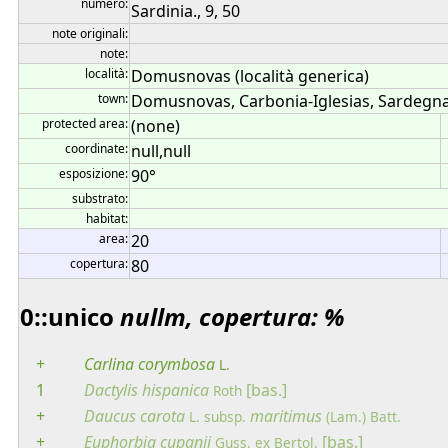
numero:
Sardinia., 9, 50
note originali:
note:
località:
Domusnovas (località generica)
town:
Domusnovas, Carbonia-Iglesias, Sardegna,
protected area:
(none)
coordinate:
null,null
esposizione:
90°
substrato:
habitat:
area:
20
copertura:
80
0::unico
nullm, copertura: %
+
Carlina
corymbosa
L.
1
Dactylis
hispanica
[bas.]
Roth
+
Daucus
carota
maritimus
L.
subsp.
(Lam.) Batt.
+
Euphorbia
cupanii
[bas.]
Guss. ex Bertol.