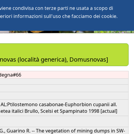
iene condivisa con terze parti ne usata a scopo di
login
anArchive
eriori informazioni sull'uso che facciamo dei cookie.
vas (località generica), Domusnovas]
degna#66
3 AL:Ptilostemono casabonae-Euphorbion cupanii all.
tea italici Brullo, Scelsi et Spampinato 1998 [actual]
o G., Guarino R. -- The vegetation of mining dumps in SW-