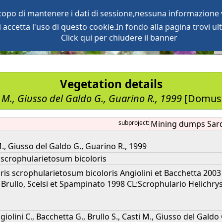
scopo di mantenere i dati di sessione,nessuna informazione v
accetta l'uso di questo cookie.In fondo alla pagina trovi ult
oject
services
Click qui per chiudere il banner
Vegetation details
ti M., Giusso del Galdo G., Guarino R., 1999
[Domusno
subproject:
Mining dumps Sar
 M., Giusso del Galdo G., Guarino R., 1999
 scrophularietosum bicoloris
ris scrophularietosum bicoloris Angiolini et Bacchetta 200
 Brullo, Scelsi et Spampinato 1998 CL:Scrophulario Helichryse
iolini C., Bacchetta G., Brullo S., Casti M., Giusso del Gald