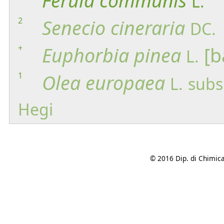
Ferula
communis
L.
2
Senecio
cineraria
DC.
+
Euphorbia
pinea
[b
L.
1
Olea
europaea
L.
subs
Hegi
© 2016 Dip. di Chimica