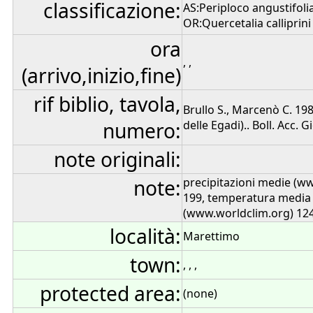
classificazione:
AS:Periploco angustifol
OR:Quercetalia calliprini 
ora
, ,
(arrivo,inizio,fine)
rif biblio, tavola,
Brullo S., Marcenò C. 19
numero:
delle Egadi).. Boll. Acc. G
note originali:
note:
precipitazioni medie (w
199, temperatura media
(www.worldclim.org) 12
località:
Marettimo
town:
, , ,
protected area:
(none)