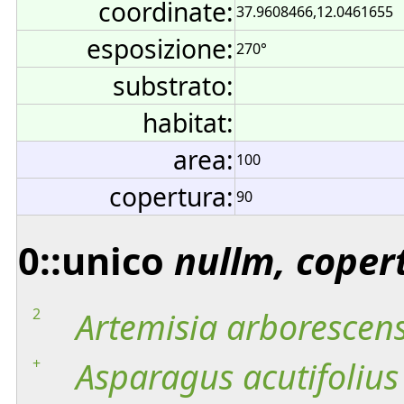
coordinate:
37.9608466,12.0461655
esposizione:
270°
substrato:
habitat:
area:
100
copertura:
90
0::unico
nullm, coper
2
Artemisia
arborescen
+
Asparagus
acutifolius