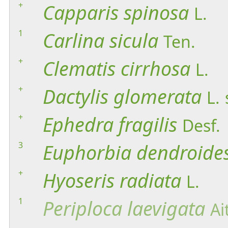
+
Capparis
spinosa
L.
1
Carlina
sicula
Ten.
+
Clematis
cirrhosa
L.
+
Dactylis
glomerata
L.
+
Ephedra
fragilis
Desf.
3
Euphorbia
dendroide
+
Hyoseris
radiata
L.
1
Periploca
laevigata
Ai