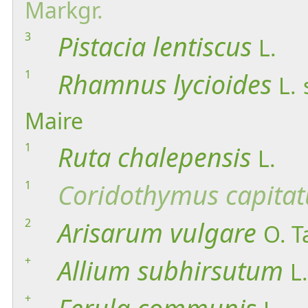
Markgr.
3
Pistacia
lentiscus
L.
1
Rhamnus
lycioides
L.
Maire
1
Ruta
chalepensis
L.
1
Coridothymus
capitat
2
Arisarum
vulgare
O. T
+
Allium
subhirsutum
L.
+