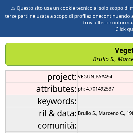
⚠️ Questo sito usa un cookie tecnico al solo scopo di
terze parti ne usata a scopo di profilazionecontinuando a
home
species
herbaria
vegetation
global db
pr
trovi ulteriori informa
Click qu
Veget
Brullo S., Marc
project:
VEGUNIPA#494
attributes:
ph: 4.701492537
keywords:
ril & data:
Brullo S., Marcenò C., 19
comunità: