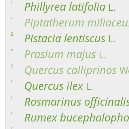
1
Phillyrea
latifolia
L.
+
Piptatherum
miliace
2
Pistacia
lentiscus
L.
+
Prasium
majus
L.
2
Quercus
calliprinos
W
1
Quercus
ilex
L.
1
Rosmarinus
officinali
+
Rumex
bucephalopho
1