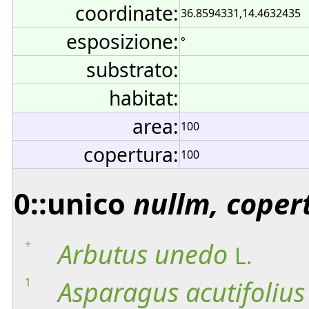
coordinate:
36.8594331,14.4632435
esposizione:
°
substrato:
habitat:
area:
100
copertura:
100
0::unico
nullm, coper
+
Arbutus
unedo
L.
1
Asparagus
acutifolius