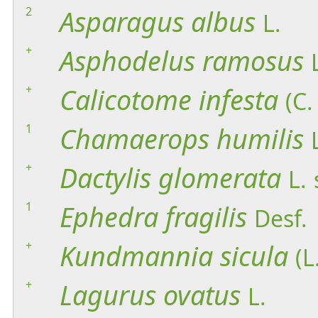
2
Asparagus
albus
L.
+
Asphodelus
ramosus
+
Calicotome
infesta
(C.
1
Chamaerops
humilis
+
Dactylis
glomerata
L.
1
Ephedra
fragilis
Desf.
+
Kundmannia
sicula
(L
+
Lagurus
ovatus
L.