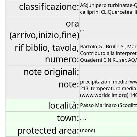
classificazione:
AS:Junipero turbinatae-Q
calliprini CL:Quercetea ili
ora
, ,
(arrivo,inizio,fine)
rif biblio, tavola,
Bartolo G., Brullo S., Ma
Contributo alla interpre
numero:
Quaderni C.N.R., ser. AQ/
note originali:
note:
precipitazioni medie (w
213, temperatura media
(www.worldclim.org) 14
località:
Passo Marinaro (Scoglitt
town:
, , ,
protected area:
(none)