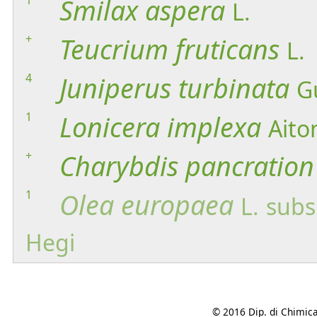
Smilax
aspera
L.
+
Teucrium
fruticans
L.
4
Juniperus
turbinata
G
1
Lonicera
implexa
Aito
+
Charybdis
pancration
1
Olea
europaea
L.
subs
Hegi
© 2016 Dip. di Chimica