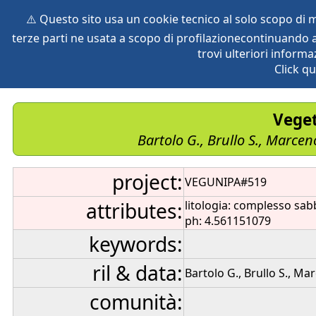
⚠️ Questo sito usa un cookie tecnico al solo scopo di
terze parti ne usata a scopo di profilazionecontinuando a
home
species
herbaria
vegetation
global db
pr
trovi ulteriori informa
Click qu
Veget
Bartolo G., Brullo S., Marcen
project:
VEGUNIPA#519
attributes:
litologia: complesso sab
ph: 4.561151079
keywords:
ril & data:
Bartolo G., Brullo S., Ma
comunità: