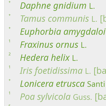
+
Daphne
gnidium
L.
+
Tamus
communis
[
L.
+
Euphorbia
amygdaloi
1
Fraxinus
ornus
L.
2
Hedera
helix
L.
1
Iris
foetidissima
[ba
L.
+
Lonicera
etrusca
Santi
1
Poa
sylvicola
[ba
Guss.
5