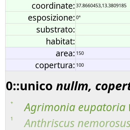
coordinate:
37.8660453,13.3809185
esposizione:
0°
substrato:
habitat:
area:
150
copertura:
100
0::unico
nullm, coper
+
Agrimonia
eupatoria
1
Anthriscus
nemorosu