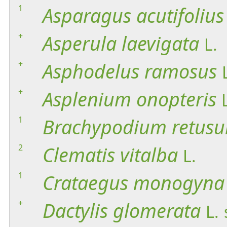
1
Asparagus
acutifolius
+
Asperula
laevigata
L.
+
Asphodelus
ramosus
+
Asplenium
onopteris
1
Brachypodium
retus
2
Clematis
vitalba
L.
1
Crataegus
monogyna
+
Dactylis
glomerata
L.