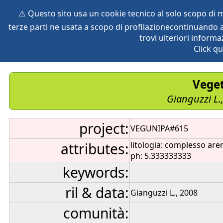
⚠️ Questo sito usa un cookie tecnico al solo scopo di
terze parti ne usata a scopo di profilazionecontinuando a
home
species
herbaria
vegetation
global db
pr
trovi ulteriori informa
Click qu
Veget
Gianguzzi L.
project:
VEGUNIPA#615
attributes:
litologia: complesso are
ph: 5.333333333
keywords:
ril & data:
Gianguzzi L., 2008
comunità: