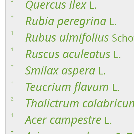
Quercus
ilex
L.
+
Rubia
peregrina
L.
1
Rubus
ulmifolius
Scho
1
Ruscus
aculeatus
L.
+
Smilax
aspera
L.
+
Teucrium
flavum
L.
2
Thalictrum
calabricu
1
Acer
campestre
L.
+