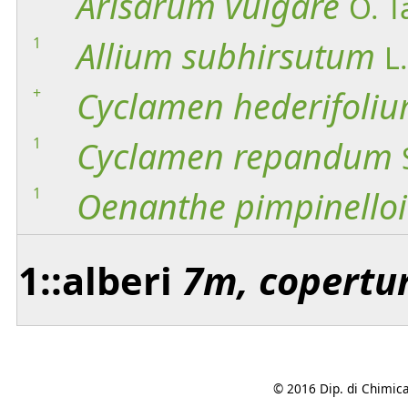
Arisarum
vulgare
O. T
1
Allium
subhirsutum
L.
+
Cyclamen
hederifoli
1
Cyclamen
repandum
1
Oenanthe
pimpinello
1::alberi
7m, copertu
© 2016 Dip. di Chimica