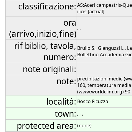
classificazione:
AS:Aceri campestris-Quer
ilicis [actual]
ora
, ,
(arrivo,inizio,fine)
rif biblio, tavola,
Brullo S., Gianguzzi L., L
numero:
Bollettino Accademia Gioe
note originali:
note:
precipitazioni medie (w
160, temperatura media
(www.worldclim.org) 90
località:
Bosco Ficuzza
town:
, , ,
protected area:
(none)