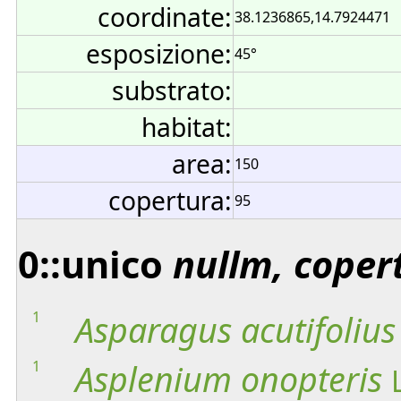
coordinate:
38.1236865,14.7924471
esposizione:
45°
substrato:
habitat:
area:
150
copertura:
95
0::unico
nullm, coper
1
Asparagus
acutifolius
1
Asplenium
onopteris