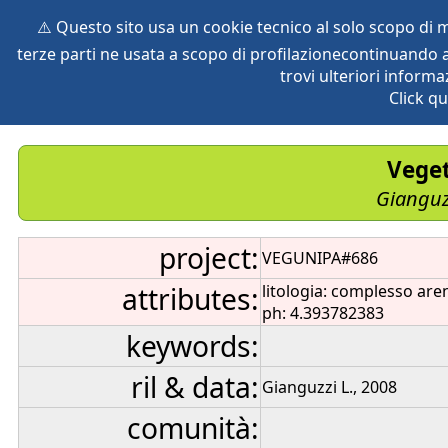
⚠️ Questo sito usa un cookie tecnico al solo scopo di
terze parti ne usata a scopo di profilazionecontinuando a
home
species
herbaria
vegetation
global db
pr
trovi ulteriori informa
Click qu
Veget
Gianguz
project:
VEGUNIPA#686
attributes:
litologia: complesso are
ph: 4.393782383
keywords:
ril & data:
Gianguzzi L., 2008
comunità: