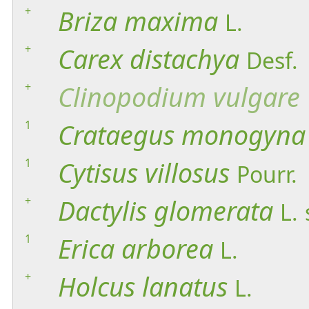
+
Briza
maxima
L.
+
Carex
distachya
Desf.
+
Clinopodium
vulgare
1
Crataegus
monogyna
1
Cytisus
villosus
Pourr.
+
Dactylis
glomerata
L.
1
Erica
arborea
L.
+
Holcus
lanatus
L.