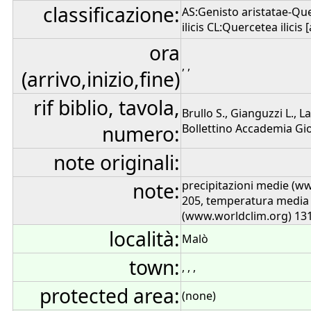
classificazione:
AS:Genisto aristatae-Que
ilicis CL:Quercetea ilicis 
ora
, ,
(arrivo,inizio,fine)
rif biblio, tavola,
Brullo S., Gianguzzi L., L
numero:
Bollettino Accademia Gioe
note originali:
note:
precipitazioni medie (w
205, temperatura media
(www.worldclim.org) 13
località:
Malò
town:
, , ,
protected area:
(none)