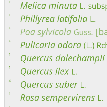
+
Melica
minuta
L.
subs
+
Phillyrea
latifolia
L.
+
Poa
sylvicola
[ba
Guss.
+
Pulicaria
odora
(L.) Rc
1
Quercus
dalechampii
1
Quercus
ilex
L.
4
Quercus
suber
L.
1
Rosa
sempervirens
L.
+