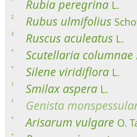
Rubia
peregrina
L.
2
Rubus
ulmifolius
Scho
3
Ruscus
aculeatus
L.
+
Scutellaria
columnae
+
Silene
viridiflora
L.
1
Smilax
aspera
L.
1
Genista
monspessula
+
Arisarum
vulgare
O. T
+