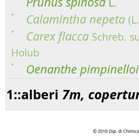
Prunus
spinosa
L.
+
Calamintha
nepeta
(L
+
Carex
flacca
Schreb.
s
Holub
+
Oenanthe
pimpinello
1::alberi
7m, copertu
© 2016 Dip. di Chimica