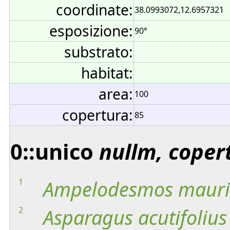
coordinate:
38.0993072,12.6957321
esposizione:
90°
substrato:
habitat:
area:
100
copertura:
85
0::unico
nullm, coper
1
Ampelodesmos
mauri
2
Asparagus
acutifolius