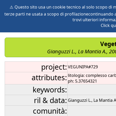
⚠️ Questo sito usa un cookie tecnico al solo scopo di
terze parti ne usata a scopo di profilazionecontinuando a
home
species
herbaria
vegetation
global db
pr
trovi ulteriori informa
Click qu
Veget
Gianguzzi L., La Mantia A., 20
project:
VEGUNIPA#729
attributes:
litologia: complesso car
ph: 5.37654321
keywords:
ril & data:
Gianguzzi L., La Mantia A
comunità: