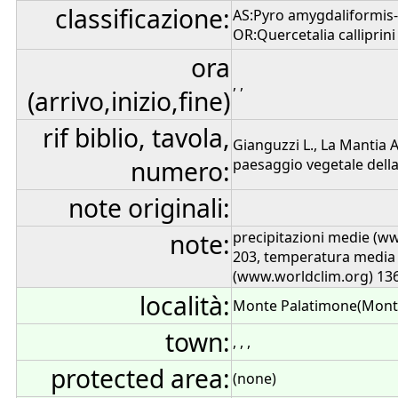
classificazione:
AS:Pyro amygdaliformis-
OR:Quercetalia calliprini 
ora
, ,
(arrivo,inizio,fine)
rif biblio, tavola,
Gianguzzi L., La Mantia 
numero:
paesaggio vegetale della 
note originali:
note:
precipitazioni medie (w
203, temperatura media
(www.worldclim.org) 13
località:
Monte Palatimone(Mont
town:
, , ,
protected area:
(none)