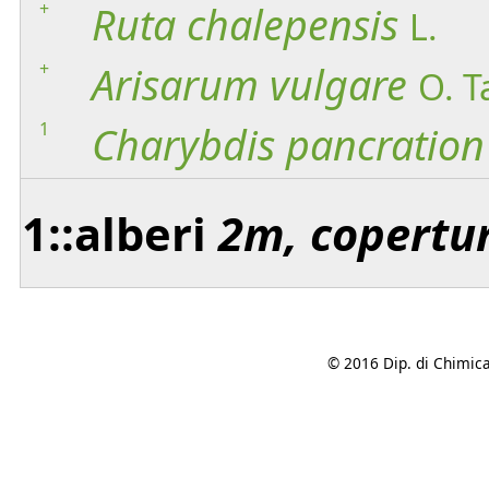
+
Ruta
chalepensis
L.
+
Arisarum
vulgare
O. T
1
Charybdis
pancration
1::alberi
2m, copertu
© 2016 Dip. di Chimica