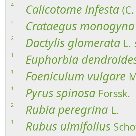
4
Calicotome
infesta
(C.
2
Crataegus
monogyna
2
Dactylis
glomerata
L.
1
Euphorbia
dendroide
1
Foeniculum
vulgare
M
1
Pyrus
spinosa
Forssk.
2
Rubia
peregrina
L.
1
Rubus
ulmifolius
Scho