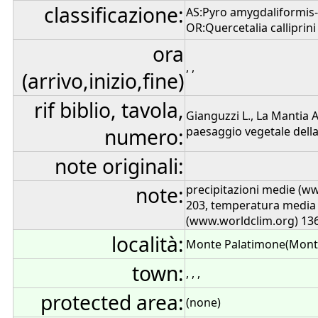
classificazione:
AS:Pyro amygdaliformis-
OR:Quercetalia calliprini 
ora
, ,
(arrivo,inizio,fine)
rif biblio, tavola,
Gianguzzi L., La Mantia 
numero:
paesaggio vegetale della 
note originali:
note:
precipitazioni medie (w
203, temperatura media
(www.worldclim.org) 13
località:
Monte Palatimone(Mont
town:
, , ,
protected area:
(none)