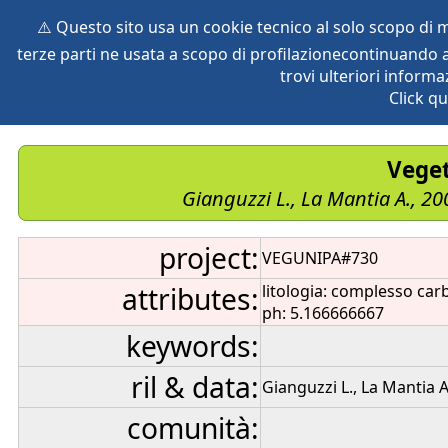
⚠️ Questo sito usa un cookie tecnico al solo scopo di
terze parti ne usata a scopo di profilazionecontinuando a
home
species
herbaria
vegetation
global db
pr
trovi ulteriori informa
Click qu
Veget
Gianguzzi L., La Mantia A., 20
project:
VEGUNIPA#730
attributes:
litologia: complesso car
ph: 5.166666667
keywords:
ril & data:
Gianguzzi L., La Mantia A
comunità: