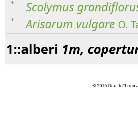
+
Scolymus
grandifloru
+
Arisarum
vulgare
O. T
1::alberi
1m, copertu
© 2016 Dip. di Chimica