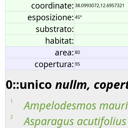
coordinate:
38.0993072,12.6957321
esposizione:
45°
substrato:
habitat:
area:
80
copertura:
95
0::unico
nullm, coper
1
Ampelodesmos
mauri
2
Asparagus
acutifolius