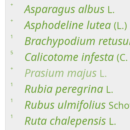
+
Asparagus
albus
L.
+
Asphodeline
lutea
(L.)
1
Brachypodium
retus
5
Calicotome
infesta
(C.
+
Prasium
majus
L.
1
Rubia
peregrina
L.
1
Rubus
ulmifolius
Scho
1
Ruta
chalepensis
L.