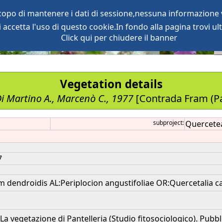
scopo di mantenere i dati di sessione,nessuna informazione v
accetta l'uso di questo cookie.In fondo alla pagina trovi ult
oject
services
Click qui per chiudere il banner
Vegetation details
 Di Martino A., Marcenò C., 1977
[Contrada Fram (Pan
subproject:
Quercetea 
7
dendroidis AL:Periplocion angustifoliae OR:Quercetalia calli
a vegetazione di Pantelleria (Studio fitosociologico). Pubbl. I