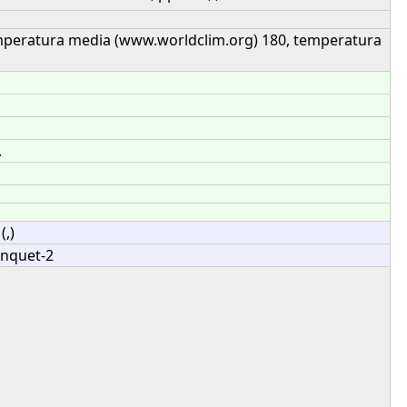
emperatura media (www.worldclim.org) 180, temperatura
.
(,)
anquet-2