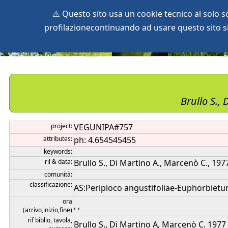
⚠️ Questo sito usa un cookie tecnico al solo 
profilazionecontinuando ad usare questo sito si 
home
species
herbaria
vegetation
global db
pr
Brullo S.,
project:
VEGUNIPA#757
attributes:
ph: 4.654545455
keywords:
ril & data:
Brullo S., Di Martino A., Marcenò C., 197
comunità:
classificazione:
AS:Periploco angustifoliae-Euphorbietum 
ora
, ,
(arrivo,inizio,fine)
rif biblio, tavola,
Brullo S., Di Martino A, Marcenò C. 1977 L