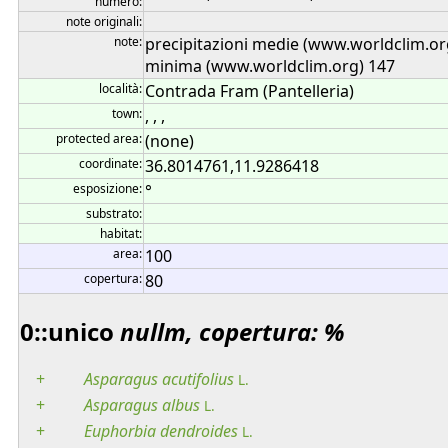
numero:
note originali:
note:
precipitazioni medie (www.worldclim.o
minima (www.worldclim.org) 147
località:
Contrada Fram (Pantelleria)
town:
, , ,
protected area:
(none)
coordinate:
36.8014761,11.9286418
esposizione:
°
substrato:
habitat:
area:
100
copertura:
80
0::unico
nullm, copertura: %
+
Asparagus
acutifolius
L.
+
Asparagus
albus
L.
+
Euphorbia
dendroides
L.