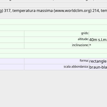
rg) 317, temperatura massima (www.worldclim.org) 214, t
grids:
altitude:
40m s.l.m
inclinazione:
°
forma:
rectangle 
scala abbondanza:
braun-bl