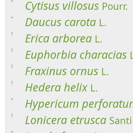
+
Cytisus
villosus
Pourr.
+
Daucus
carota
L.
1
Erica
arborea
L.
1
Euphorbia
characias
1
Fraxinus
ornus
L.
1
Hedera
helix
L.
+
Hypericum
perforatu
1
Lonicera
etrusca
Santi
+