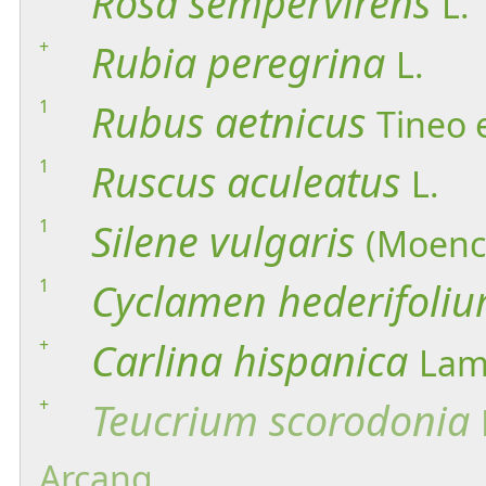
Rosa
sempervirens
L.
+
Rubia
peregrina
L.
1
Rubus
aetnicus
Tineo
1
Ruscus
aculeatus
L.
1
Silene
vulgaris
(Moenc
1
Cyclamen
hederifoli
+
Carlina
hispanica
Lam
+
Teucrium
scorodonia
Arcang.