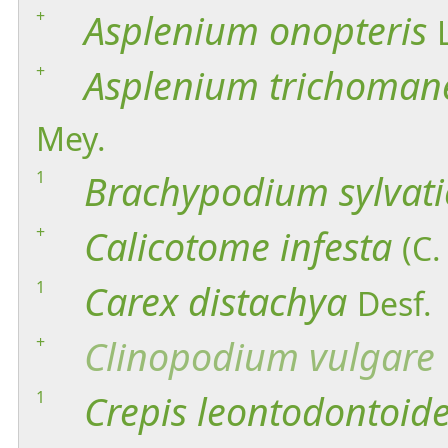
+
Asplenium
onopteris
+
Asplenium
trichoman
Mey.
1
Brachypodium
sylvat
+
Calicotome
infesta
(C.
1
Carex
distachya
Desf.
+
Clinopodium
vulgare
1
Crepis
leontodontoid