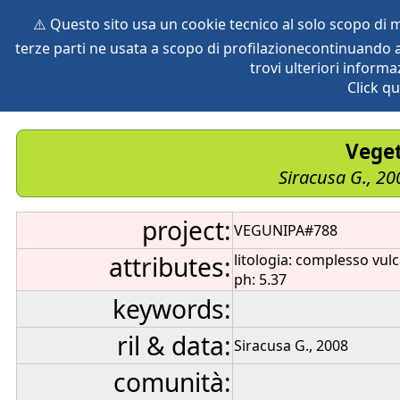
⚠️ Questo sito usa un cookie tecnico al solo scopo di
terze parti ne usata a scopo di profilazionecontinuando a
home
species
herbaria
vegetation
global db
pr
trovi ulteriori informa
Click qu
Veget
Siracusa G., 20
project:
VEGUNIPA#788
attributes:
litologia: complesso vul
ph: 5.37
keywords:
ril & data:
Siracusa G., 2008
comunità: