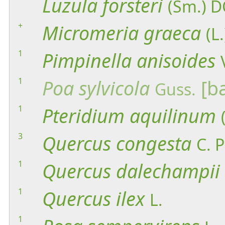
Luzula
forsteri
(Sm.) D
+
Micromeria
graeca
(L
1
Pimpinella
anisoides
1
Poa
sylvicola
[ba
Guss.
1
Pteridium
aquilinum
3
Quercus
congesta
C. P
1
Quercus
dalechampii
1
Quercus
ilex
L.
1