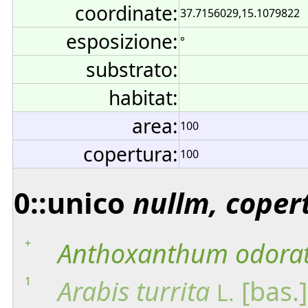
coordinate:
37.7156029,15.1079822
esposizione:
°
substrato:
habitat:
area:
100
copertura:
100
0::unico
nullm, coper
+
Anthoxanthum
odora
1
Arabis
turrita
[bas.]
L.