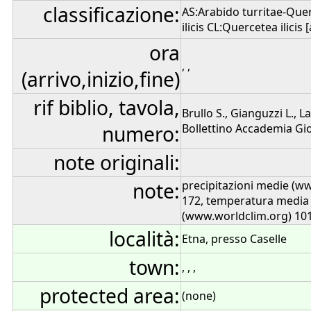
classificazione:
AS:Arabido turritae-Que
ilicis CL:Quercetea ilicis 
ora
, ,
(arrivo,inizio,fine)
rif biblio, tavola,
Brullo S., Gianguzzi L., L
numero:
Bollettino Accademia Gioe
note originali:
note:
precipitazioni medie (w
172, temperatura media
(www.worldclim.org) 10
località:
Etna, presso Caselle
town:
, , ,
protected area:
(none)