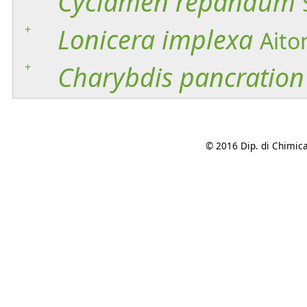
Cyclamen
repandum
+
Lonicera
implexa
Aito
+
Charybdis
pancration
© 2016 Dip. di Chimica