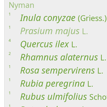
Nyman
1
Inula
conyzae
(Griess.
1
Prasium
majus
L.
4
Quercus
ilex
L.
2
Rhamnus
alaternus
L.
1
Rosa
sempervirens
L.
1
Rubia
peregrina
L.
1
Rubus
ulmifolius
Scho
1