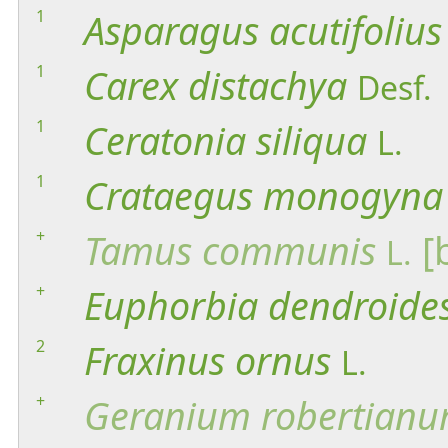
1
Asparagus
acutifolius
1
Carex
distachya
Desf.
1
Ceratonia
siliqua
L.
1
Crataegus
monogyna
+
Tamus
communis
[
L.
+
Euphorbia
dendroide
2
Fraxinus
ornus
L.
+
Geranium
robertian