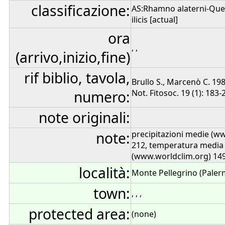
classificazione:
AS:Rhamno alaterni-Querc
ilicis [actual]
ora
, ,
(arrivo,inizio,fine)
rif biblio, tavola,
Brullo S., Marcenò C. 198
numero:
Not. Fitosoc. 19 (1): 183-2
note originali:
note:
precipitazioni medie (w
212, temperatura media
(www.worldclim.org) 14
località:
Monte Pellegrino (Paler
town:
, , ,
protected area:
(none)