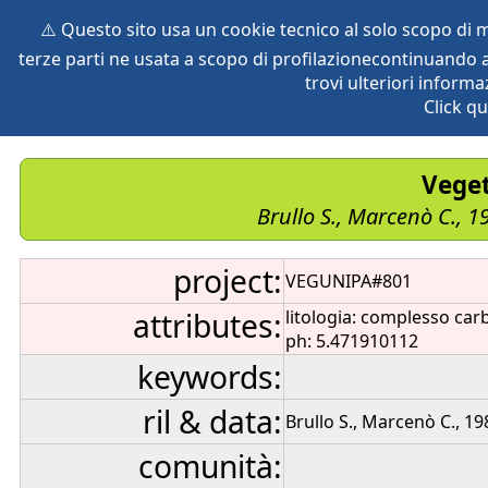
⚠️ Questo sito usa un cookie tecnico al solo scopo di
terze parti ne usata a scopo di profilazionecontinuando a
home
species
herbaria
vegetation
global db
pr
trovi ulteriori informa
Click qu
Veget
Brullo S., Marcenò C., 1
project:
VEGUNIPA#801
attributes:
litologia: complesso car
ph: 5.471910112
keywords:
ril & data:
Brullo S., Marcenò C., 19
comunità: