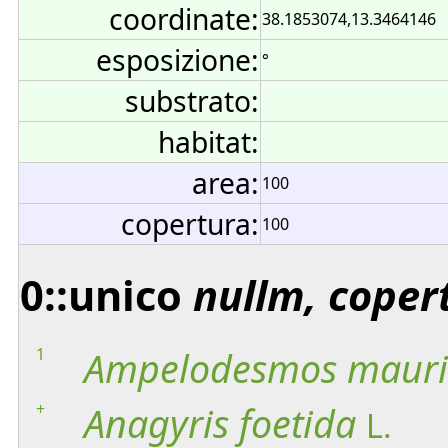
coordinate:
38.1853074,13.3464146
esposizione:
°
substrato:
habitat:
area:
100
copertura:
100
0::unico
nullm, coper
1
Ampelodesmos
mauri
+
Anagyris
foetida
L.