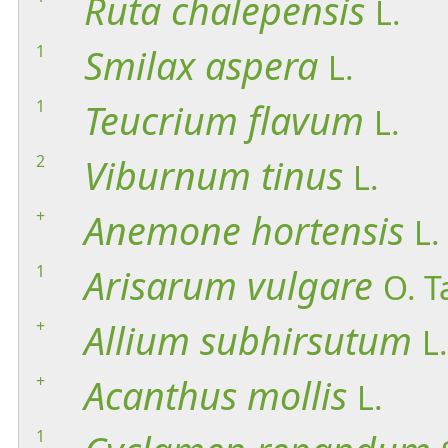
Ruta
chalepensis
L.
1
Smilax
aspera
L.
1
Teucrium
flavum
L.
2
Viburnum
tinus
L.
+
Anemone
hortensis
L.
1
Arisarum
vulgare
O. T
+
Allium
subhirsutum
L.
+
Acanthus
mollis
L.
1