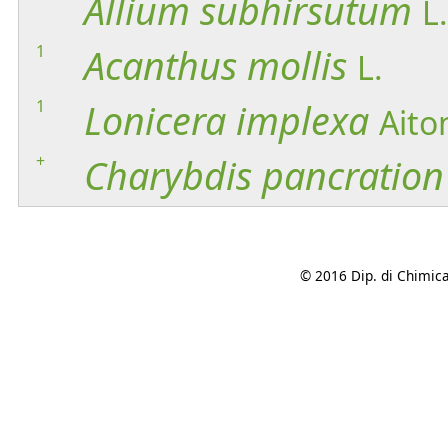
Allium
subhirsutum
L.
1
Acanthus
mollis
L.
1
Lonicera
implexa
Aito
+
Charybdis
pancration
© 2016 Dip. di Chimica