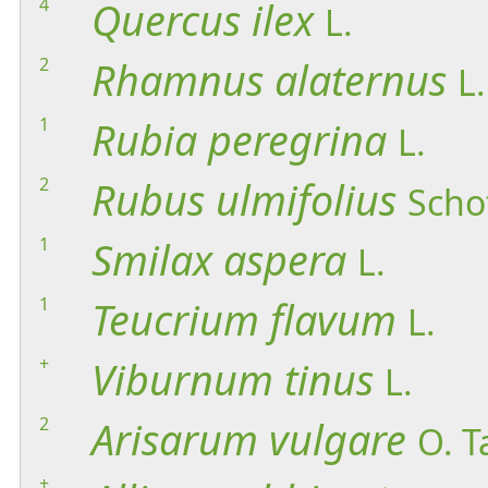
4
Quercus
ilex
L.
2
Rhamnus
alaternus
L.
1
Rubia
peregrina
L.
2
Rubus
ulmifolius
Scho
1
Smilax
aspera
L.
1
Teucrium
flavum
L.
+
Viburnum
tinus
L.
2
Arisarum
vulgare
O. T
+