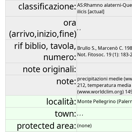
classificazione:
AS:Rhamno alaterni-Querc
ilicis [actual]
ora
, ,
(arrivo,inizio,fine)
rif biblio, tavola,
Brullo S., Marcenò C. 198
numero:
Not. Fitosoc. 19 (1): 183-2
note originali:
note:
precipitazioni medie (w
212, temperatura media
(www.worldclim.org) 14
località:
Monte Pellegrino (Paler
town:
, , ,
protected area:
(none)