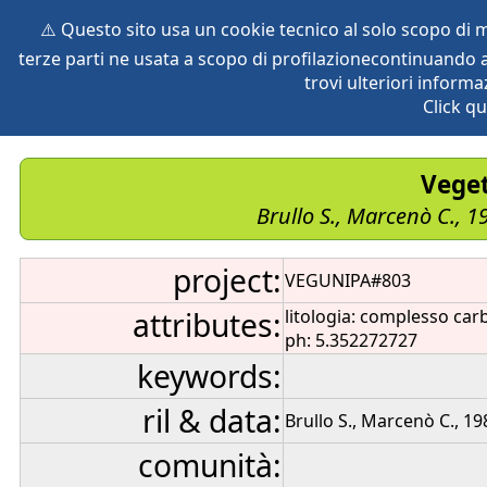
⚠️ Questo sito usa un cookie tecnico al solo scopo di
terze parti ne usata a scopo di profilazionecontinuando a
home
species
herbaria
vegetation
global db
pr
trovi ulteriori informa
Click qu
Veget
Brullo S., Marcenò C., 1
project:
VEGUNIPA#803
attributes:
litologia: complesso car
ph: 5.352272727
keywords:
ril & data:
Brullo S., Marcenò C., 19
comunità: