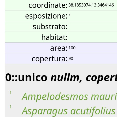
coordinate:
38.1853074,13.3464146
esposizione:
°
substrato:
habitat:
area:
100
copertura:
90
0::unico
nullm, coper
1
Ampelodesmos
mauri
1
Asparagus
acutifolius