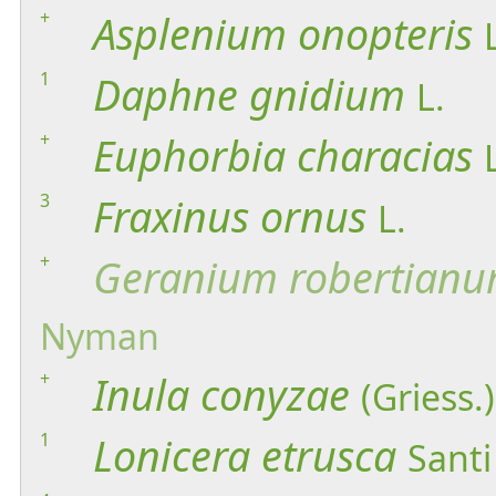
+
Asplenium
onopteris
1
Daphne
gnidium
L.
+
Euphorbia
characias
3
Fraxinus
ornus
L.
+
Geranium
robertian
Nyman
+
Inula
conyzae
(Griess.
1
Lonicera
etrusca
Santi