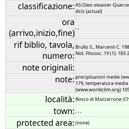
classificazione:
AS:Oleo oleaster-Quercet
ilicis [actual]
ora
, ,
(arrivo,inizio,fine)
rif biblio, tavola,
Brullo S., Marcenò C. 198
numero:
Not. Fitosoc. 19 (1): 183-2
note originali:
note:
precipitazioni medie (w
179, temperatura media
(www.worldclim.org) 10
località:
Bosco di Mazzarrone (Ch
town:
, , ,
protected area:
(none)