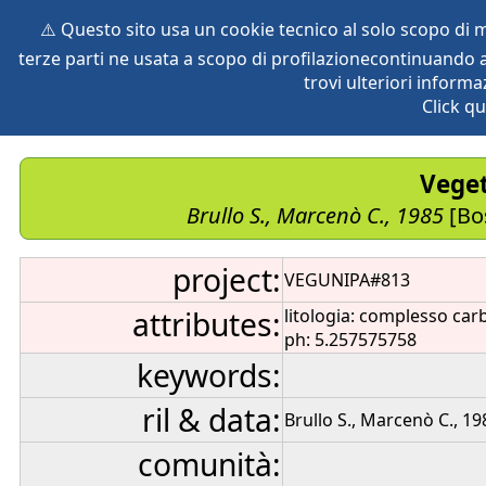
⚠️ Questo sito usa un cookie tecnico al solo scopo di
terze parti ne usata a scopo di profilazionecontinuando a
home
species
herbaria
vegetation
global db
pr
trovi ulteriori informa
Click qu
Veget
Brullo S., Marcenò C., 1985
[Bos
project:
VEGUNIPA#813
attributes:
litologia: complesso car
ph: 5.257575758
keywords:
ril & data:
Brullo S., Marcenò C., 19
comunità: