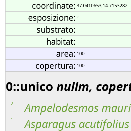
coordinate:
37.0410653,14.7153282
esposizione:
°
substrato:
habitat:
area:
100
copertura:
100
0::unico
nullm, coper
2
Ampelodesmos
mauri
1
Asparagus
acutifolius