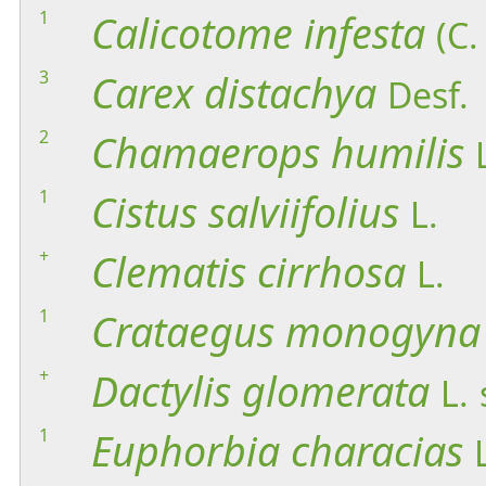
1
Calicotome
infesta
(C.
3
Carex
distachya
Desf.
2
Chamaerops
humilis
1
Cistus
salviifolius
L.
+
Clematis
cirrhosa
L.
1
Crataegus
monogyna
+
Dactylis
glomerata
L.
1
Euphorbia
characias