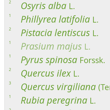
2
Osyris
alba
L.
1
Phillyrea
latifolia
L.
2
Pistacia
lentiscus
L.
1
Prasium
majus
L.
1
Pyrus
spinosa
Forssk.
2
Quercus
ilex
L.
3
Quercus
virgiliana
(Te
1
Rubia
peregrina
L.
2