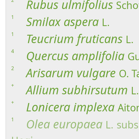
Rubus
ulmifolius
Scho
1
Smilax
aspera
L.
1
Teucrium
fruticans
L.
4
Quercus
amplifolia
Gu
2
Arisarum
vulgare
O. T
+
Allium
subhirsutum
L.
+
Lonicera
implexa
Aito
1
Olea
europaea
L.
subs