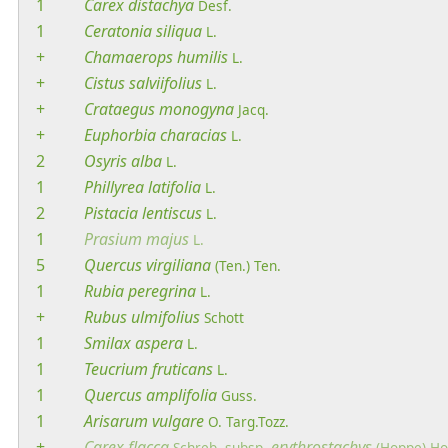
1
Carex
distachya
Desf.
1
Ceratonia
siliqua
L.
+
Chamaerops
humilis
L.
+
Cistus
salviifolius
L.
+
Crataegus
monogyna
Jacq.
+
Euphorbia
characias
L.
2
Osyris
alba
L.
1
Phillyrea
latifolia
L.
2
Pistacia
lentiscus
L.
1
Prasium
majus
L.
5
Quercus
virgiliana
(Ten.) Ten.
1
Rubia
peregrina
L.
+
Rubus
ulmifolius
Schott
1
Smilax
aspera
L.
1
Teucrium
fruticans
L.
1
Quercus
amplifolia
Guss.
1
Arisarum
vulgare
O. Targ.Tozz.
+
Carex
flacca
erythrostachys
Schreb.
subsp.
(Hoppe) Ho