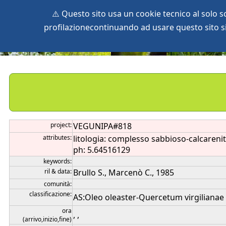
⚠️ Questo sito usa un cookie tecnico al solo 
profilazionecontinuando ad usare questo sito si 
home
species
herbaria
vegetation
global db
pr
project:
VEGUNIPA#818
attributes:
litologia: complesso sabbioso-calcarenit
ph: 5.64516129
keywords:
ril & data:
Brullo S., Marcenò C., 1985
comunità:
classificazione:
AS:Oleo oleaster-Quercetum virgilianae AL
ora
, ,
(arrivo,inizio,fine)