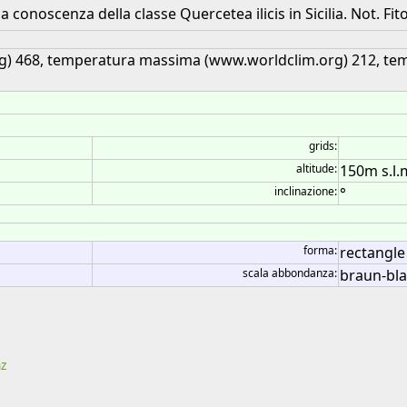
 conoscenza della classe Quercetea ilicis in Sicilia. Not. Fito
rg) 468, temperatura massima (www.worldclim.org) 212, t
grids:
altitude:
150m s.l.
inclinazione:
°
forma:
rectangle 
scala abbondanza:
braun-bl
nz