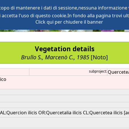
scopo di mantenere i dati di sessione,nessuna informazione v
accetta l'uso di questo cookie.In fondo alla pagina trovi ult
oject
services
Click qui per chiudere il banner
Vegetation details
Brullo S., Marcenò C., 1985
[Noto]
subproject:
Quercetea 
ico
:Quercion ilicis OR:Quercetalia ilicis CL:Quercetea ilicis [a