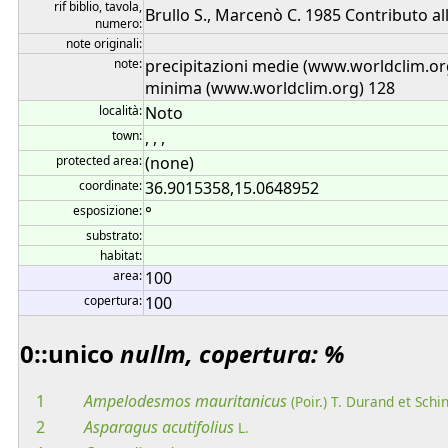
rif biblio, tavola,
Brullo S., Marcenò C. 1985 Contributo alla
numero:
note originali:
note:
precipitazioni medie (www.worldclim.o
minima (www.worldclim.org) 128
località:
Noto
town:
, , ,
protected area:
(none)
coordinate:
36.9015358,15.0648952
esposizione:
°
substrato:
habitat:
area:
100
copertura:
100
0::unico
nullm, copertura: %
1
Ampelodesmos
mauritanicus
(Poir.) T. Durand et Schi
2
Asparagus
acutifolius
L.