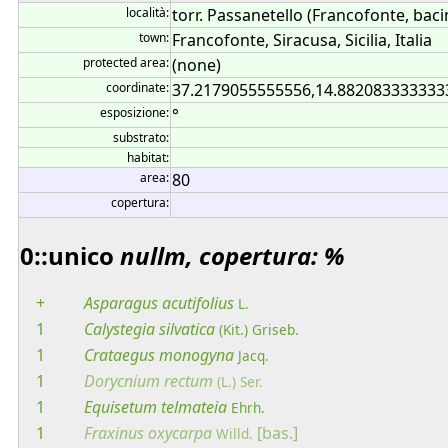
località:
torr. Passanetello (Francofonte, bac
town:
Francofonte, Siracusa, Sicilia, Italia
protected area:
(none)
coordinate:
37.2179055555556,14.8820833333333
esposizione:
°
substrato:
habitat:
area:
80
copertura:
0::unico
nullm, copertura: %
+
Asparagus
acutifolius
L.
1
Calystegia
silvatica
(Kit.) Griseb.
1
Crataegus
monogyna
Jacq.
1
Dorycnium
rectum
(L.) Ser.
1
Equisetum
telmateia
Ehrh.
1
Fraxinus
oxycarpa
[bas.]
Willd.