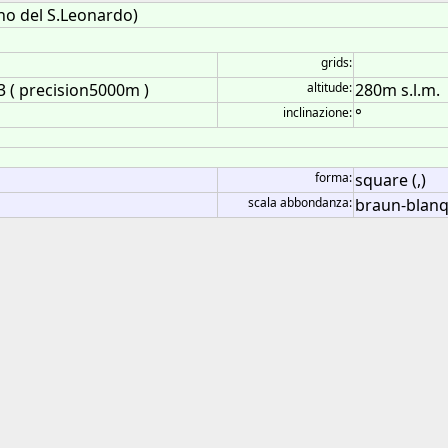
ino del S.Leonardo)
grids:
 ( precision5000m )
altitude:
280m s.l.m.
inclinazione:
°
forma:
square (,)
scala abbondanza:
braun-blanq