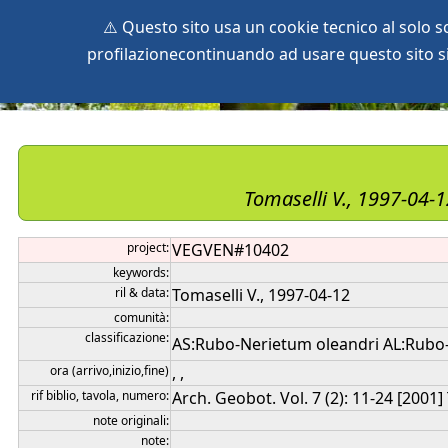
⚠️ Questo sito usa un cookie tecnico al solo 
profilazionecontinuando ad usare questo sito si 
home
species
herbaria
vegetation
global db
pr
Tomaselli V., 1997-04-
project:
VEGVEN#10402
keywords:
ril & data:
Tomaselli V., 1997-04-12
comunità:
classificazione:
AS:Rubo-Nerietum oleandri AL:Rubo-N
ora (arrivo,inizio,fine)
, ,
rif biblio, tavola, numero:
Arch. Geobot. Vol. 7 (2): 11-24 [2001]
note originali:
note: