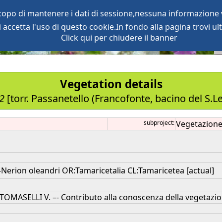
scopo di mantenere i dati di sessione,nessuna informazione v
accetta l'uso di questo cookie.In fondo alla pagina trovi ult
oject
services
Click qui per chiudere il banner
Vegetation details
12
[torr. Passanetello (Francofonte, bacino del S.
subproject:
Vegetazione
erion oleandri OR:Tamaricetalia CL:Tamaricetea [actual]
 TOMASELLI V. –- Contributo alla conoscenza della vegetazione