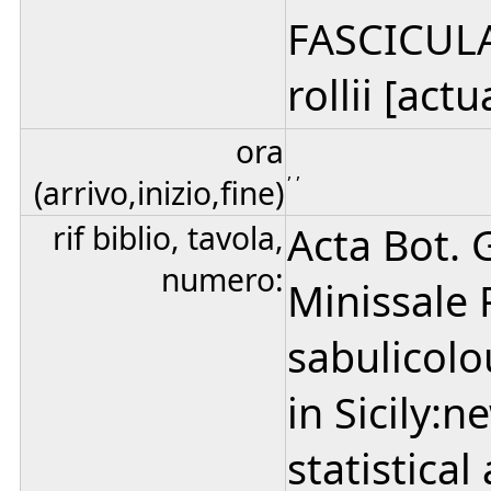
FASCICULA
rollii [actu
ora
, ,
(arrivo,inizio,fine)
rif biblio, tavola,
Acta Bot. 
numero:
Minissale P
sabulicolo
in Sicily:
statistica