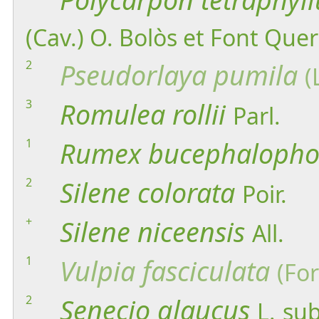
(Cav.) O. Bolòs et Font Quer
2
Pseudorlaya
pumila
(
3
Romulea
rollii
Parl.
1
Rumex
bucephalopho
2
Silene
colorata
Poir.
+
Silene
niceensis
All.
1
Vulpia
fasciculata
(For
2
Senecio
glaucus
L.
sub