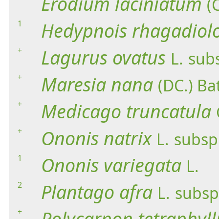
Erodium
laciniatum
(
1
Hedypnois
rhagadiol
+
Lagurus
ovatus
L.
sub
+
Maresia
nana
(DC.) Bat
+
Medicago
truncatula
+
Ononis
natrix
L.
subsp
1
Ononis
variegata
L.
2
Plantago
afra
L.
subsp
+
Polycarpon
tetraphyl