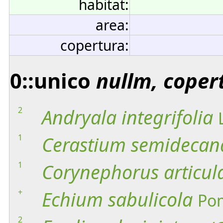
habitat:
area:
copertura:
0::unico
nullm, coper
2
Andryala
integrifolia
1
Cerastium
semideca
1
Corynephorus
articul
+
Echium
sabulicola
Po
2