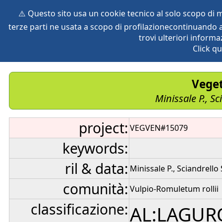
⚠️ Questo sito usa un cookie tecnico al solo scopo di
terze parti ne usata a scopo di profilazionecontinuando a
home
species
herbaria
vegetation
global db
pr
trovi ulteriori informa
Click qu
Veget
Minissale P., Sc
project:
VEGVEN#15079
keywords:
ril & data:
Minissale P., Sciandrello 
comunità:
Vulpio-Romuletum rollii
classificazione:
AL:LAGUR