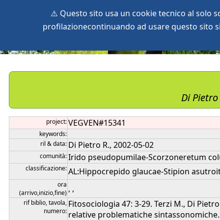
⚠️ Questo sito usa un cookie tecnico al solo 
profilazionecontinuando ad usare questo sito si 
home
species
herbaria
vegetation
global db
pr
Di Pietro
project:
VEGVEN#15341
keywords:
ril & data:
Di Pietro R., 2002-05-02
comunità:
Irido pseudopumilae-Scorzoneretum co
classificazione:
AL:Hippocrepido glaucae-Stipion asutro
ora
, ,
(arrivo,inizio,fine)
rif biblio, tavola,
Fitosociologia 47: 3-29. Terzi M., Di Pietr
numero:
relative problematiche sintassonomiche.,