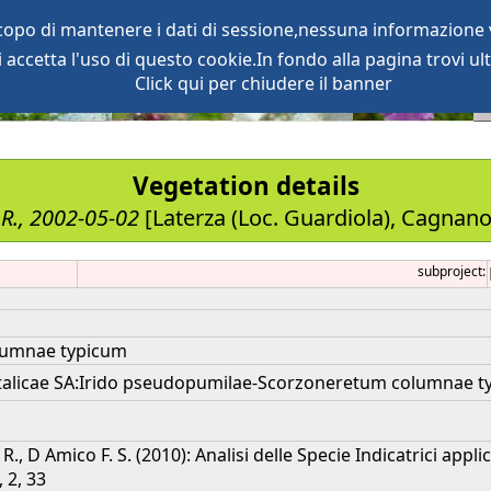
scopo di mantenere i dati di sessione,nessuna informazione v
accetta l'uso di questo cookie.In fondo alla pagina trovi ult
oject
services
Click qui per chiudere il banner
Vegetation details
 R., 2002-05-02
[Laterza (Loc. Guardiola), Cagnan
subproject:
lumnae typicum
italicae SA:Irido pseudopumilae-Scorzoneretum columnae ty
o R., D Amico F. S. (2010): Analisi delle Specie Indicatrici app
 2, 33