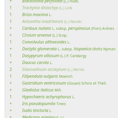
+
Blackstonia
perfoliata
(L.) Huds.
1
Trachynia
distachya
(L.) Link
1
Briza
maxima
L.
1
Anisantha
madritensis
(L.) Nevski
+
Carduus
nutans
perspinosus
L.
subsp.
(Fiori) Arènes
+
Cirsium
arvense
(L.) Scop.
1
Convolvulus
althaeoides
L.
+
Dactylis
glomerata
hispanica
L.
subsp.
(Roth) Nyman
1
Dasypyrum
villosum
(L.) P. Candargy
+
Daucus
carota
L.
2
Elaeoselinum
asclepium
(L.) Bertol.
1
Filipendula
vulgaris
Moench
+
Gastridium
ventricosum
(Gouan) Schinz et Thell.
+
Gladiolus
italicus
Mill.
1
Hypochaeris
achyrophorus
L.
+
Iris
pseudopumila
Tineo
+
Isatis
tinctoria
L.
+
Medicago
minima
(L.) L.