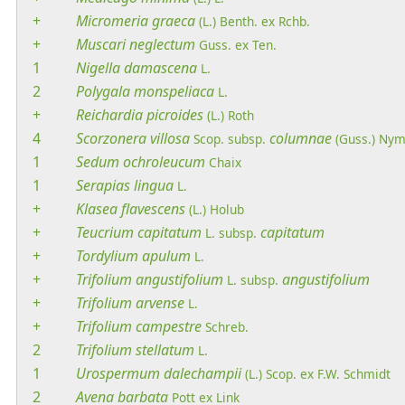
+
Micromeria
graeca
(L.) Benth. ex Rchb.
+
Muscari
neglectum
Guss. ex Ten.
1
Nigella
damascena
L.
2
Polygala
monspeliaca
L.
+
Reichardia
picroides
(L.) Roth
4
Scorzonera
villosa
columnae
Scop.
subsp.
(Guss.) Ny
1
Sedum
ochroleucum
Chaix
1
Serapias
lingua
L.
+
Klasea
flavescens
(L.) Holub
+
Teucrium
capitatum
capitatum
L.
subsp.
+
Tordylium
apulum
L.
+
Trifolium
angustifolium
angustifolium
L.
subsp.
+
Trifolium
arvense
L.
+
Trifolium
campestre
Schreb.
2
Trifolium
stellatum
L.
1
Urospermum
dalechampii
(L.) Scop. ex F.W. Schmidt
2
Avena
barbata
Pott ex Link