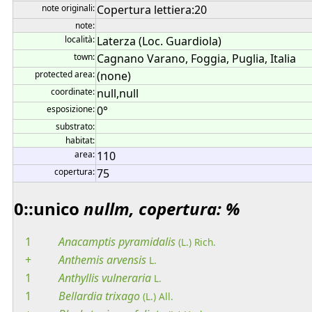
note originali:
Copertura lettiera:20
note:
località:
Laterza (Loc. Guardiola)
town:
Cagnano Varano, Foggia, Puglia, Italia
protected area:
(none)
coordinate:
null,null
esposizione:
0°
substrato:
habitat:
area:
110
copertura:
75
0::unico
nullm, copertura: %
1
Anacamptis
pyramidalis
(L.) Rich.
+
Anthemis
arvensis
L.
1
Anthyllis
vulneraria
L.
1
Bellardia
trixago
(L.) All.