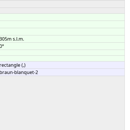
305m s.l.m.
0°
rectangle (,)
braun-blanquet-2