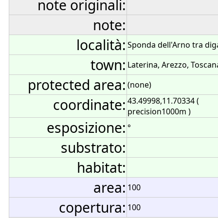
note originali:
note:
località:
Sponda dell'Arno tra di
town:
Laterina, Arezzo, Toscana
protected area:
(none)
coordinate:
43.49998,11.70334 (
precision1000m )
esposizione:
°
substrato:
habitat:
area:
100
copertura:
100