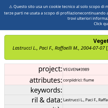
⚠️ Questo sito usa un cookie tecnico al solo scopo di
terze parti ne usata a scopo di profilazionecontinuando a
home
species
herbaria
vegetation
global db
pr
trovi ulteriori informa
Click qu
Veget
Lastrucci L., Paci F., Raffaelli M., 2004-07-07
[
project:
VEGVEN#3989
attributes:
corpiidrici: fiume
keywords:
ril & data:
Lastrucci L., Paci F., Raff