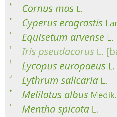
+
Cornus
mas
L.
+
Cyperus
eragrostis
La
+
Equisetum
arvense
L.
1
Iris
pseudacorus
[b
L.
1
Lycopus
europaeus
L.
3
Lythrum
salicaria
L.
+
Melilotus
albus
Medik.
+
Mentha
spicata
L.