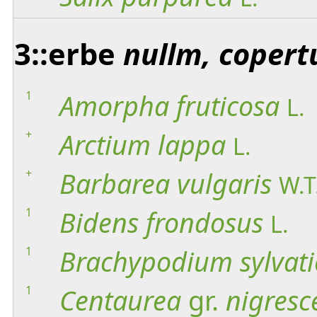
3::erbe
nullm, copert
1
Amorpha
fruticosa
L.
+
Arctium
lappa
L.
+
Barbarea
vulgaris
W.T
1
Bidens
frondosus
L.
1
Brachypodium
sylvat
1
Centaurea
gr.
nigresc