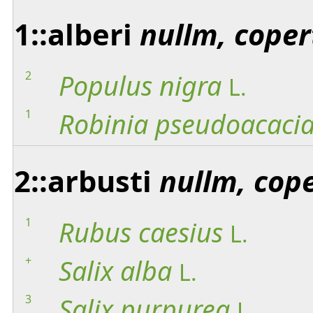
1::alberi
nullm, coper
2
Populus
nigra
L.
1
Robinia
pseudoacaci
2::arbusti
nullm, cop
1
Rubus
caesius
L.
+
Salix
alba
L.
3
Salix
purpurea
L.