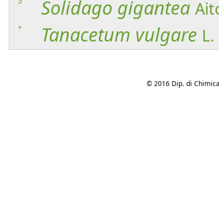
3
Solidago
gigantea
Ait
+
Tanacetum
vulgare
L.
© 2016 Dip. di Chimica