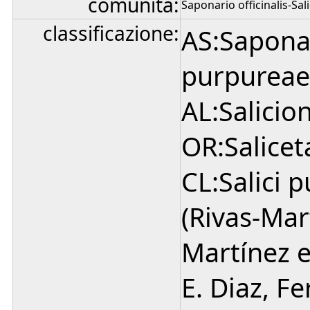
comunità:
Saponario officinalis-S
classificazione:
AS:Saponar
purpureae 
AL:Salicio
OR:Salice
CL:Salici 
(Rivas-Mar
Martínez e
E. Diaz, F