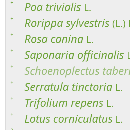
+
Poa
trivialis
L.
+
Rorippa
sylvestris
(L.)
+
Rosa
canina
L.
+
Saponaria
officinalis
+
Schoenoplectus
tabe
+
Serratula
tinctoria
L.
+
Trifolium
repens
L.
+
Lotus
corniculatus
L.