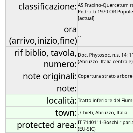
classificazione:
AS:Fraxino-Quercetum rob
Pedrotti 1970 OR:Populeta
[actual]
ora
, ,
(arrivo,inizio,fine)
rif biblio, tavola,
Doc. Phytosoc. n.s. 14: 1
numero:
(Abruzzo- Italia centrale).
note originali:
Copertura strato arboreo
note:
località:
Tratto inferiore del Fiu
town:
, Chieti, Abruzzo, Italia
protected area:
IT 7140111-Boschi ripari
(EU-SIC)