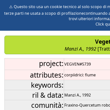
⚠️ Questo sito usa un cookie tecnico al solo scopo di
terze parti ne usata a scopo di profilazionecontinuando a
home
species
herbaria
vegetation
global db
pr
trovi ulteriori informa
Click qu
Veget
Manzi A., 1992
[Tratt
project:
VEGVEN#5739
attributes:
corpiidrici: fiume
keywords:
ril & data:
Manzi A., 1992
comunità:
Fraxino-Quercetum robo