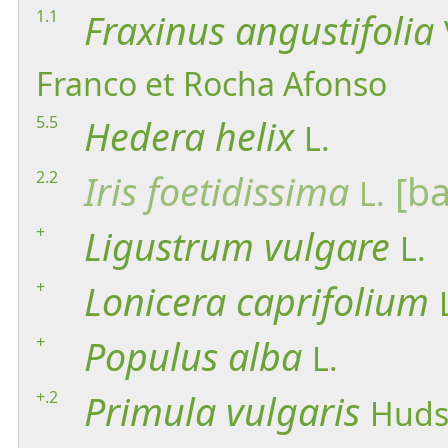
1.1
Fraxinus
angustifolia
Franco et Rocha Afonso
5.5
Hedera
helix
L.
2.2
Iris
foetidissima
[ba
L.
+
Ligustrum
vulgare
L.
+
Lonicera
caprifolium
+
Populus
alba
L.
+.2
Primula
vulgaris
Huds