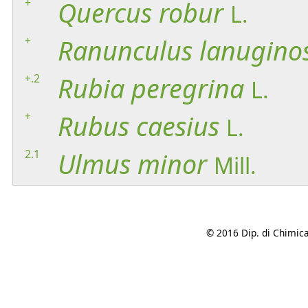
+
Quercus
robur
L.
+
Ranunculus
lanugino
+.2
Rubia
peregrina
L.
+
Rubus
caesius
L.
2.1
Ulmus
minor
Mill.
© 2016 Dip. di Chimica