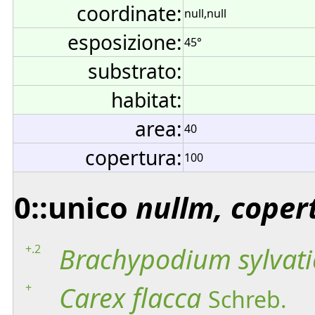
coordinate:
null,null
esposizione:
45°
substrato:
habitat:
area:
40
copertura:
100
0::unico
nullm, coper
+.2
Brachypodium
sylvat
+
Carex
flacca
Schreb.