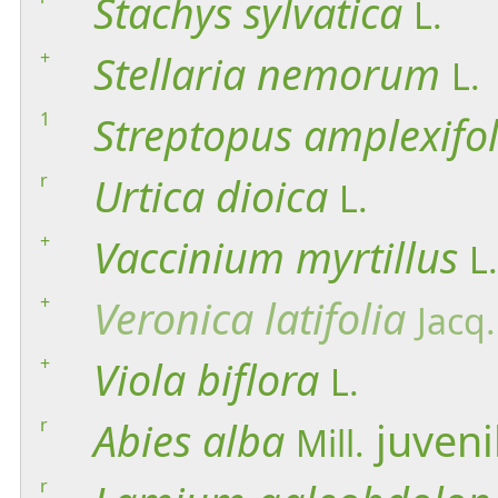
Stachys
sylvatica
L.
+
Stellaria
nemorum
L.
1
Streptopus
amplexifol
r
Urtica
dioica
L.
+
Vaccinium
myrtillus
L.
+
Veronica
latifolia
Jacq.
+
Viola
biflora
L.
r
Abies
alba
juveni
Mill.
r