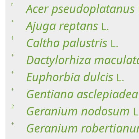
r
Acer
pseudoplatanus
+
Ajuga
reptans
L.
1
Caltha
palustris
L.
+
Dactylorhiza
maculat
+
Euphorbia
dulcis
L.
+
Gentiana
asclepiadea
2
Geranium
nodosum
L
+
Geranium
robertian