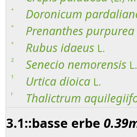
+
Doronicum
pardalian
+
Prenanthes
purpurea
+
Rubus
idaeus
L.
2
Senecio
nemorensis
L
1
Urtica
dioica
L.
r
Thalictrum
aquilegiif
3.1::basse erbe
0.39m