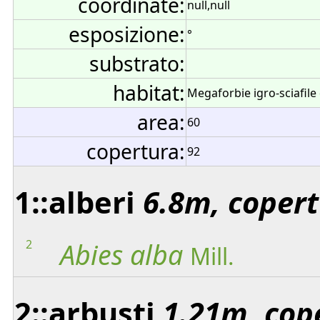
coordinate:
null,null
esposizione:
°
substrato:
habitat:
Megaforbie igro-sciafile
area:
60
copertura:
92
1::alberi
6.8m, copert
2
Abies
alba
Mill.
2::arbusti
1.21m, cop