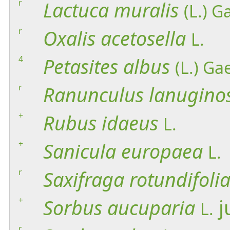
r
Lactuca
muralis
(L.) G
r
Oxalis
acetosella
L.
4
Petasites
albus
(L.) Ga
r
Ranunculus
lanugino
+
Rubus
idaeus
L.
+
Sanicula
europaea
L.
r
Saxifraga
rotundifoli
+
Sorbus
aucuparia
j
L.
r