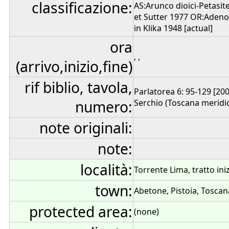
classificazione:
AS:Arunco dioici-Petasitet
et Sutter 1977 OR:Adenost
in Klika 1948 [actual]
ora
, ,
(arrivo,inizio,fine)
rif biblio, tavola,
Parlatorea 6: 95-129 [2003
numero:
Serchio (Toscana meridion
note originali:
note:
località:
Torrente Lima, tratto iniz
town:
Abetone, Pistoia, Toscana
protected area:
(none)