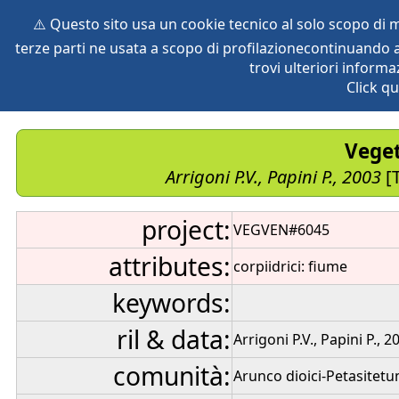
⚠️ Questo sito usa un cookie tecnico al solo scopo di
terze parti ne usata a scopo di profilazionecontinuando a
home
species
herbaria
vegetation
global db
pr
trovi ulteriori informa
Click qu
Veget
Arrigoni P.V., Papini P., 2003
[T
project:
VEGVEN#6045
attributes:
corpiidrici: fiume
keywords:
ril & data:
Arrigoni P.V., Papini P., 2
comunità:
Arunco dioici-Petasitetu