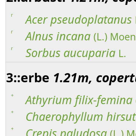
r
Acer
pseudoplatanus
r
Alnus
incana
(L.) Moe
r
Sorbus
aucuparia
L.
3::erbe
1.21m, copert
+
Athyrium
filix-femina
+
Chaerophyllum
hirsu
+
Crepis
paludosa
(L.) 