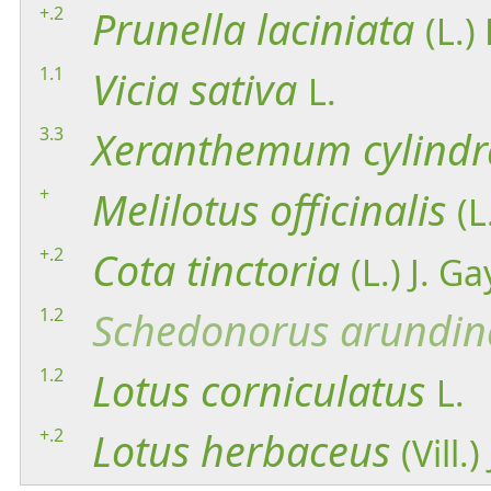
+.2
Prunella
laciniata
(L.) 
1.1
Vicia
sativa
L.
3.3
Xeranthemum
cylind
+
Melilotus
officinalis
(L
+.2
Cota
tinctoria
(L.) J. Ga
1.2
Schedonorus
arundin
1.2
Lotus
corniculatus
L.
+.2
Lotus
herbaceus
(Vill.