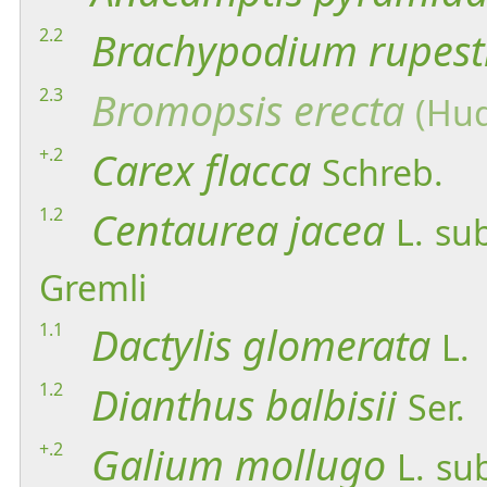
2.2
Brachypodium
rupest
2.3
Bromopsis
erecta
(Hud
+.2
Carex
flacca
Schreb.
1.2
Centaurea
jacea
L.
su
Gremli
1.1
Dactylis
glomerata
L.
1.2
Dianthus
balbisii
Ser.
+.2
Galium
mollugo
L.
su