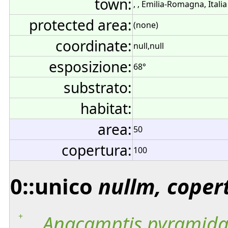
town:
, , Emilia-Romagna, Italia
protected area:
(none)
coordinate:
null,null
esposizione:
68°
substrato:
habitat:
area:
50
copertura:
100
0::unico
nullm, coper
+
Anacamptis
pyramida