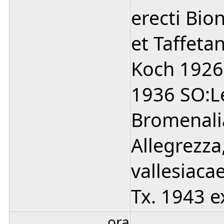
erecti Bion
et Taffeta
Koch 1926 
1936 SO:L
Bromenalia 
Allegrezza
vallesiacae
Tx. 1943 ex
ora