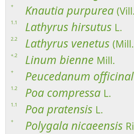
+
Knautia
purpurea
(Vil
1.1
Lathyrus
hirsutus
L.
2.2
Lathyrus
venetus
(Mill
+.2
Linum
bienne
Mill.
+
Peucedanum
officina
1.2
Poa
compressa
L.
1.1
Poa
pratensis
L.
+
Polygala
nicaeensis
R