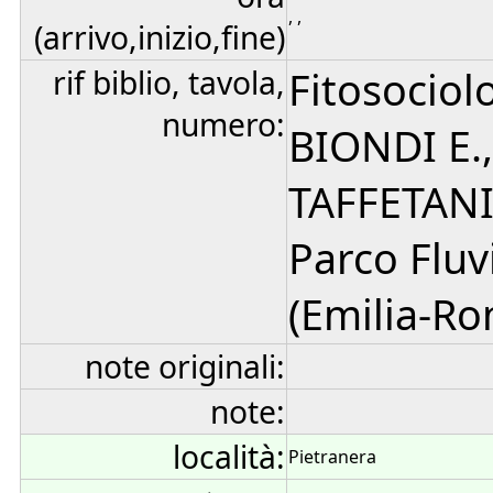
, ,
(arrivo,inizio,fine)
rif biblio, tavola,
Fitosociol
numero:
BIONDI E.
TAFFETANI 
Parco Fluv
(Emilia-Ro
note originali:
note:
località:
Pietranera