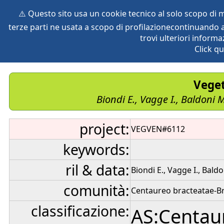
⚠️ Questo sito usa un cookie tecnico al solo scopo di
terze parti ne usata a scopo di profilazionecontinuando a
home
species
herbaria
vegetation
global db
pr
trovi ulteriori informa
Click qu
Veget
Biondi E., Vagge I., Baldoni M
project:
VEGVEN#6112
keywords:
ril & data:
Biondi E., Vagge I., Baldo
comunità:
Centaureo bracteatae-B
classificazione:
AS:Centau