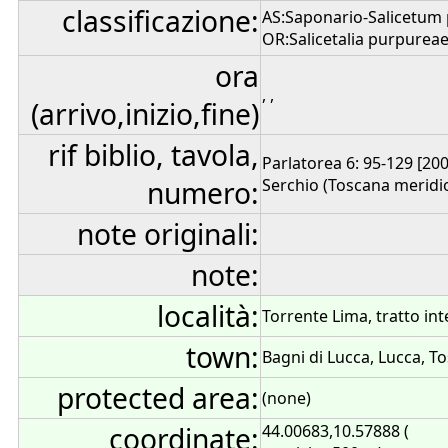
classificazione:
AS:Saponario-Salicetum 
OR:Salicetalia purpurea
ora
, ,
(arrivo,inizio,fine)
rif biblio, tavola,
Parlatorea 6: 95-129 [2003
numero:
Serchio (Toscana meridion
note originali:
note:
località:
Torrente Lima, tratto in
town:
Bagni di Lucca, Lucca, To
protected area:
(none)
coordinate:
44.00683,10.57888 (