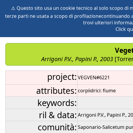
⚠️ Questo sito usa un cookie tecnico al solo scopo di
terze parti ne usata a scopo di profilazionecontinuando a
home
species
herbaria
vegetation
global db
pr
trovi ulteriori informa
Click qu
Veget
Arrigoni P.V., Papini P., 2003
[Torren
project:
VEGVEN#6221
attributes:
corpiidrici: fiume
keywords:
ril & data:
Arrigoni P.V., Papini P., 2
comunità:
Saponario-Salicetum pu