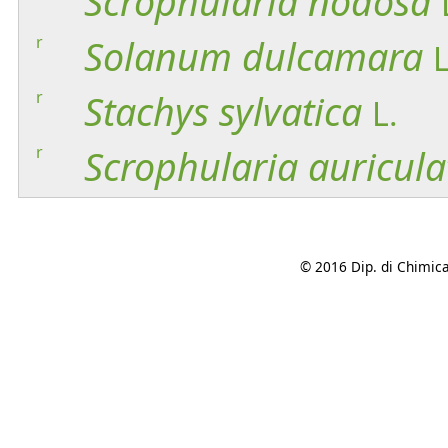
Scrophularia
nodosa
r
Solanum
dulcamara
L
r
Stachys
sylvatica
L.
r
Scrophularia
auricula
© 2016 Dip. di Chimica