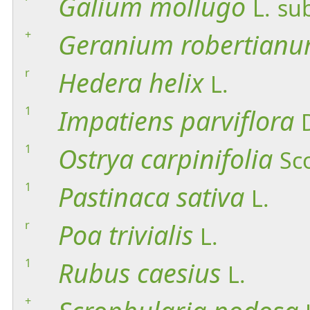
Galium
mollugo
L.
su
+
Geranium
robertian
r
Hedera
helix
L.
1
Impatiens
parviflora
1
Ostrya
carpinifolia
Sc
1
Pastinaca
sativa
L.
r
Poa
trivialis
L.
1
Rubus
caesius
L.
+