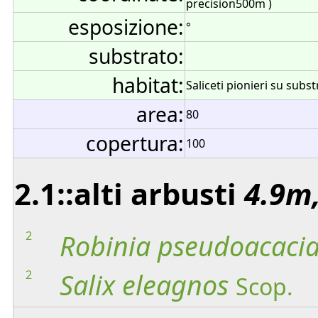
precision500m )
esposizione:
°
substrato:
habitat:
Saliceti pionieri su subs
area:
80
copertura:
100
2.1::alti arbusti
4.9m,
2
Robinia
pseudoacaci
2
Salix
eleagnos
Scop.