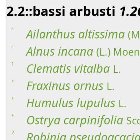
2.2::bassi arbusti
1.2
r
Ailanthus
altissima
(M
r
Alnus
incana
(L.) Moe
1
Clematis
vitalba
L.
+
Fraxinus
ornus
L.
+
Humulus
lupulus
L.
+
Ostrya
carpinifolia
Sc
2
Robinia
pseudoacaci