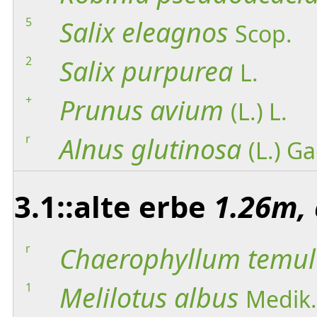
5
Salix
eleagnos
Scop.
2
Salix
purpurea
L.
+
Prunus
avium
(L.) L.
r
Alnus
glutinosa
(L.) G
3.1::alte erbe
1.26m, 
r
Chaerophyllum
temu
1
Melilotus
albus
Medik.