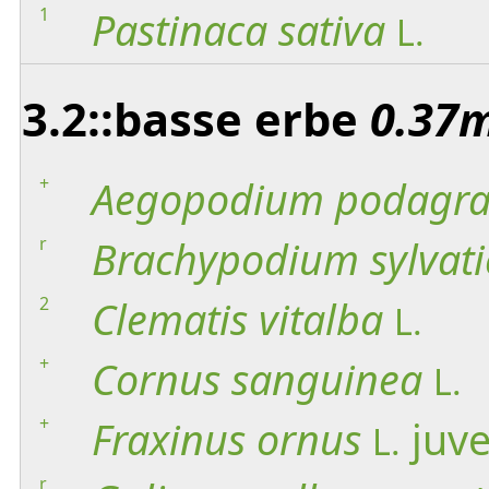
1
Pastinaca
sativa
L.
3.2::basse erbe
0.37m
+
Aegopodium
podagra
r
Brachypodium
sylvat
2
Clematis
vitalba
L.
+
Cornus
sanguinea
L.
+
Fraxinus
ornus
juve
L.
r