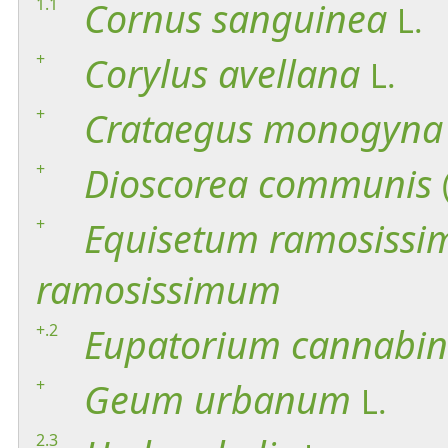
1.1
Cornus
sanguinea
L.
+
Corylus
avellana
L.
+
Crataegus
monogyna
+
Dioscorea
communis
+
Equisetum
ramosiss
ramosissimum
+.2
Eupatorium
cannabi
+
Geum
urbanum
L.
2.3