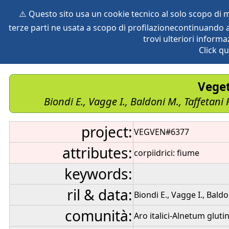
⚠️ Questo sito usa un cookie tecnico al solo scopo di
terze parti ne usata a scopo di profilazionecontinuando a
home
species
herbaria
vegetation
global db
pr
trovi ulteriori informa
Click qu
Veget
Biondi E., Vagge I., Baldoni M., Taffetani 
project:
VEGVEN#6377
attributes:
corpiidrici: fiume
keywords:
ril & data:
Biondi E., Vagge I., Baldo
comunità:
Aro italici-Alnetum gluti