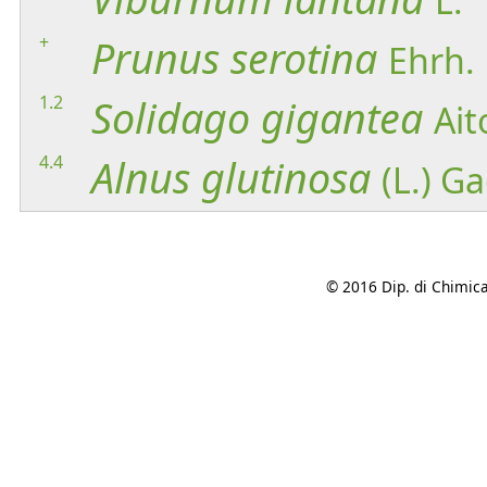
L.
+
Prunus
serotina
Ehrh.
1.2
Solidago
gigantea
Ait
4.4
Alnus
glutinosa
(L.) G
© 2016 Dip. di Chimica