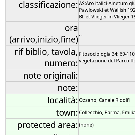
classificazione:
AS:Aro italici-Alnetum g
Pawlowski et Wallish 192
Bl. et Vlieger in Vlieger 
ora
, ,
(arrivo,inizio,fine)
rif biblio, tavola,
Fitosociologia 34: 69-110
numero:
vegetazione del Parco flu
note originali:
note:
località:
Ozzano, Canale Ridolfi
town:
Collecchio, Parma, Emili
protected area:
(none)