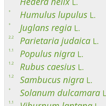
Hedera
helix
L.
+
Humulus
lupulus
L.
+
Juglans
regia
L.
2.2
Parietaria
judaica
L.
1.1
Populus
nigra
L.
1.2
Rubus
caesius
L.
1.2
Sambucus
nigra
L.
+
Solanum
dulcamara
L
1.1
Viburnum
lantana