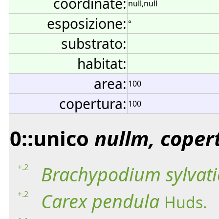
coordinate:
null,null
esposizione:
°
substrato:
habitat:
area:
100
copertura:
100
0::unico
nullm, coper
+.2
Brachypodium
sylvat
+.2
Carex
pendula
Huds.