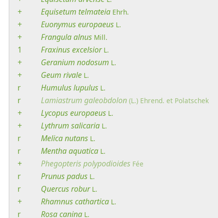
+
Equisetum
telmateia
Ehrh.
+
Euonymus
europaeus
L.
+
Frangula
alnus
Mill.
1
Fraxinus
excelsior
L.
+
Geranium
nodosum
L.
+
Geum
rivale
L.
r
Humulus
lupulus
L.
r
Lamiastrum
galeobdolon
(L.) Ehrend. et Polatschek
+
Lycopus
europaeus
L.
+
Lythrum
salicaria
L.
r
Melica
nutans
L.
r
Mentha
aquatica
L.
+
Phegopteris
polypodioides
Fée
r
Prunus
padus
L.
r
Quercus
robur
L.
+
Rhamnus
cathartica
L.
r
Rosa
canina
L.