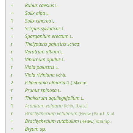
+
Rubus
caesius
L.
+
Salix
alba
L.
1
Salix
cinerea
L.
+
Scirpus
sylvaticus
L.
+
Sparganium
erectum
L.
r
Thelypteris
palustris
Schott
r
Veratrum
album
L.
1
Viburnum
opulus
L.
r
Viola
palustris
L.
r
Viola
riviniana
Rchb.
2
Filipendula
ulmaria
(L.) Maxim.
r
Prunus
spinosa
L.
r
Thalictrum
aquilegiifolium
L.
1
Aconitum
vulparia
[bas.]
Rchb.
r
Brachythecium
velutinum
(Hedw.) Bruch & al.
+
Brachythecium
rutabulum
(Hedw.) Schimp.
+
Bryum
sp.