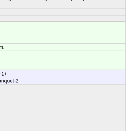
m.
(,)
anquet-2