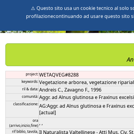
⚠️ Questo sito usa un cookie tecnico al solo 
profilazionecontinuando ad usare questo sito si 
home
species
herbaria
vegetation
global db
pr
An
project:
WETAQVEG#8288
keywords:
Vegetazione arborea, vegetazione riparia
ril & data:
Andreis C., Zavagno F., 1996
comunità:
Aggr. ad Alnus glutinosa e Fraxinus excels
classificazione:
AG:Aggr. ad Alnus glutinosa e Fraxinus exce
[actual]
ora
, ,
(arrivo,inizio,fine)
rif biblio, tavola,
Il Naturalista Valtellinese - Atti Mus. Civ