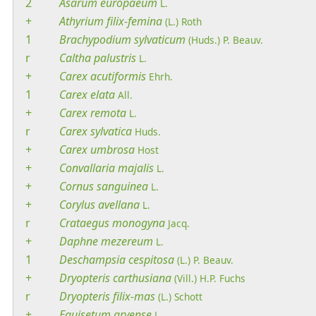
2
Asarum
europaeum
L.
+
Athyrium
filix-femina
(L.) Roth
1
Brachypodium
sylvaticum
(Huds.) P. Beauv.
r
Caltha
palustris
L.
+
Carex
acutiformis
Ehrh.
1
Carex
elata
All.
+
Carex
remota
L.
r
Carex
sylvatica
Huds.
+
Carex
umbrosa
Host
+
Convallaria
majalis
L.
+
Cornus
sanguinea
L.
+
Corylus
avellana
L.
r
Crataegus
monogyna
Jacq.
+
Daphne
mezereum
L.
1
Deschampsia
cespitosa
(L.) P. Beauv.
+
Dryopteris
carthusiana
(Vill.) H.P. Fuchs
r
Dryopteris
filix-mas
(L.) Schott
+
Equisetum
arvense
L.