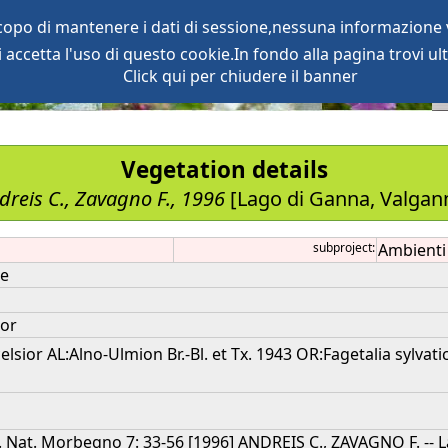
scopo di mantenere i dati di sessione,nessuna informazione v
accetta l'uso di questo cookie.In fondo alla pagina trovi ult
oject
services
Click qui per chiudere il banner
Vegetation details
dreis C., Zavagno F., 1996
[Lago di Ganna, Valgan
subproject:
Ambienti 
le
ior
lsior AL:Alno-Ulmion Br.-Bl. et Tx. 1943 OR:Fagetalia sylvati
. St. Nat. Morbegno 7: 33-56 [1996] ANDREIS C., ZAVAGNO F. --