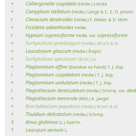
+
Calliergonella
cuspidata
(Hedw.) Loeske
+
Campylium
stellatum
(Hedw.) Lange & C. E. O. Jensen
r
Climacium
dendroides
(Hedw.) F. Weber & D. Mohr
+
Fissidens
adianthoides
Hedw.
r
Hypnum
cupressiforme
cupressiforme
Hedw.
var.
+
Eurhynchium
praelongum
(Hedw.) Bruch & al.
+
Leucobryum
glaucum
(Hedw.) Ångstr.
+
Eurhynchium
speciosum
(Brid.) Jur.
+
Plagiomnium
affine
(Blandow ex Funck) T. J. Kop.
r
Plagiomnium
cuspidatum
(Hedw.) T. J. Kop.
+
Plagiomnium
undulatum
(Hedw.) T. J. Kop.
r
Plagiothecium
denticulatum
den
(Hedw.) Schimp.
var.
+
Plagiothecium
nemorale
(Mitt.) A. Jaeger
+
Brachythecium
populeum
(Hedw.) Bruch & al.
+
Thuidium
delicatulum
(Hedw.) Schimp.
3
Alnus
glutinosa
(L.) Gaertn.
1
Leucojum
vernum
L.