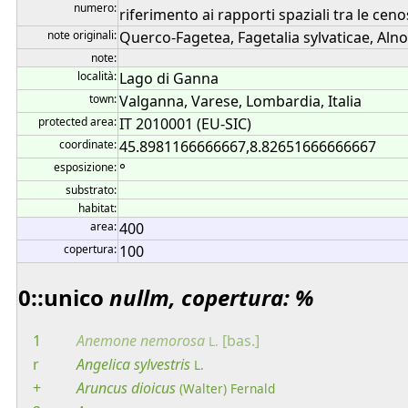
numero:
riferimento ai rapporti spaziali tra le cenos
note originali:
Querco-Fagetea, Fagetalia sylvaticae, Aln
note:
località:
Lago di Ganna
town:
Valganna, Varese, Lombardia, Italia
protected area:
IT 2010001 (EU-SIC)
coordinate:
45.8981166666667,8.82651666666667
esposizione:
°
substrato:
habitat:
area:
400
copertura:
100
0::unico
nullm, copertura: %
1
Anemone
nemorosa
[bas.]
L.
r
Angelica
sylvestris
L.
+
Aruncus
dioicus
(Walter) Fernald