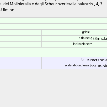
i dei Molinietalia e degli Scheuchzerietalia palustris., 4, 3
o-Ulmion
grids:
altitude:
453m s.l.
inclinazione:
°
forma:
rectangle 
scala abbondanza:
braun-bl