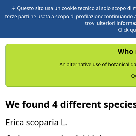
⚠️ Questo sito usa un cookie tecnico al solo scopo di
terze parti ne usata a scopo di profilazionecontinuando a
home
species
herbaria
vegetation
global db
pr
trovi ulteriori informa
Click qu
Who i
An alternative use of botanical dat
Qu
We found 4 different species
Erica scoparia L.