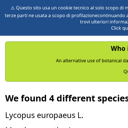
⚠️ Questo sito usa un cookie tecnico al solo scopo di
terze parti ne usata a scopo di profilazionecontinuando a
home
species
herbaria
vegetation
global db
pr
trovi ulteriori informa
Click qu
Who i
An alternative use of botanical dat
Qu
We found 4 different species
Lycopus europaeus L.